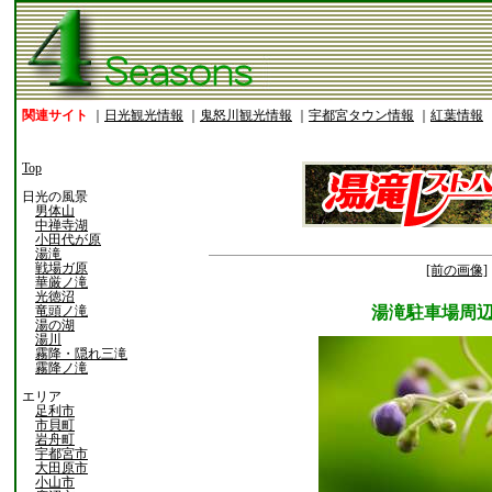
関連サイト
｜
日光観光情報
｜
鬼怒川観光情報
｜
宇都宮タウン情報
｜
紅葉情報
Top
日光の風景
男体山
中禅寺湖
小田代が原
湯滝
戦場ガ原
[前の画像]
華厳ノ滝
光徳沼
竜頭ノ滝
湯滝駐車場周
湯の湖
湯川
霧降・隠れ三滝
霧降ノ滝
エリア
足利市
市貝町
岩舟町
宇都宮市
大田原市
小山市