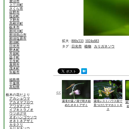
鹿沼市
上三川町
さくら市
佐野市
塩谷町
下野市
高根沢町
栃木市
那珂川町
那須烏山市
那須塩原市
拡大 :
800x533
1024x683
那須町
日光市
タグ :
日光市
植物
カリガネソウ
野木町
芳賀町
益子町
壬生町
真岡市
茂木町
矢板市
福島県
千葉県
高知県
<<
栃木の花だより
アカショウマ
湯滝や湯ノ湖で咲き始
湯滝レストハウス前で
アカヌマフロウ
湯
めたオネトアザミ
見つけたヤマホトトギ
アワダチソウ
ス
イブキトラノオ
ウツボグサ
オオハンゴウソウ
オネトネアザミ
カタクリ
カリガネソウ