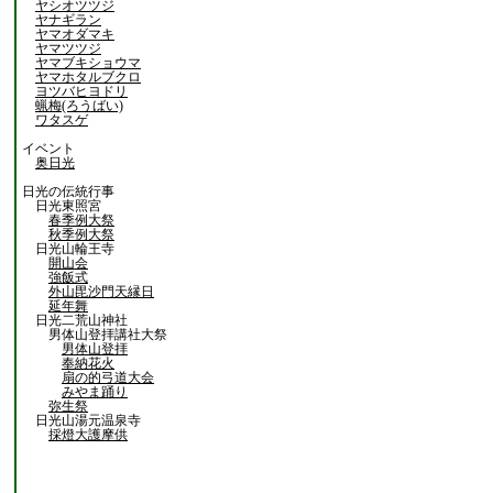
ヤシオツツジ
ヤナギラン
ヤマオダマキ
ヤマツツジ
ヤマブキショウマ
ヤマホタルブクロ
ヨツバヒヨドリ
蝋梅(ろうばい)
ワタスゲ
イベント
奥日光
日光の伝統行事
日光東照宮
春季例大祭
秋季例大祭
日光山輪王寺
開山会
強飯式
外山毘沙門天縁日
延年舞
日光二荒山神社
男体山登拝講社大祭
男体山登拝
奉納花火
扇の的弓道大会
みやま踊り
弥生祭
日光山湯元温泉寺
採燈大護摩供