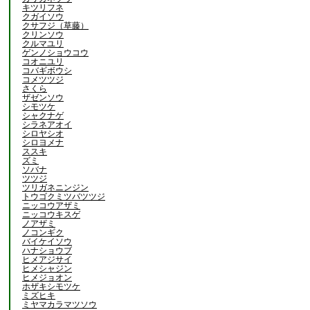
キツリフネ
クガイソウ
クサフジ（草藤）
クリンソウ
クルマユリ
ゲンノショウコウ
コオニユリ
コバギボウシ
コメツツジ
さくら
ザゼンソウ
シモツケ
シャクナゲ
シラネアオイ
シロヤシオ
シロヨメナ
ススキ
ズミ
ソバナ
ツツジ
ツリガネニンジン
トウゴクミツバツツジ
ニッコウアザミ
ニッコウキスゲ
ノアザミ
ノコンギク
バイケイソウ
ハナショウブ
ヒメアジサイ
ヒメシャジン
ヒメジョオン
ホザキシモツケ
ミズヒキ
ミヤマカラマツソウ