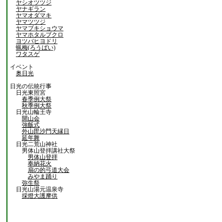
ヤシオツツジ
ヤナギラン
ヤマオダマキ
ヤマツツジ
ヤマブキショウマ
ヤマホタルブクロ
ヨツバヒヨドリ
蝋梅(ろうばい)
ワタスゲ
イベント
奥日光
日光の伝統行事
日光東照宮
春季例大祭
秋季例大祭
日光山輪王寺
開山会
強飯式
外山毘沙門天縁日
延年舞
日光二荒山神社
男体山登拝講社大祭
男体山登拝
奉納花火
扇の的弓道大会
みやま踊り
弥生祭
日光山湯元温泉寺
採燈大護摩供