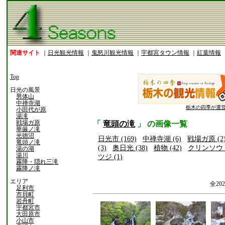
関連サイト
｜
日光観光情報
｜
鬼怒川観光情報
｜
宇都宮タウン情報
｜
紅葉情報
Top
日光の風景
男体山
中禅寺湖
栃木の四季が運
小田代が原
湯滝
戦場ガ原
「
竜頭の滝
」 の画像一覧
華厳ノ滝
光徳沼
日光市 (169)
中禅寺湖 (6)
戦場ガ原 (2
竜頭ノ滝
(3)
奥日光 (38)
植物 (42)
クリンソウ (
湯の湖
湯川
ツジ (1)
霧降・隠れ三滝
霧降ノ滝
エリア
全20
足利市
市貝町
岩舟町
宇都宮市
大田原市
小山市