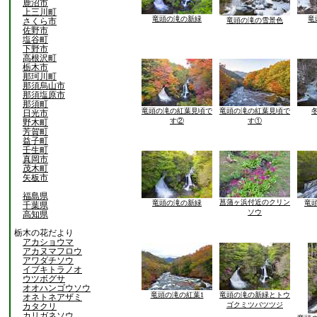
鹿沼市
上三川町
竜頭の滝の新緑
竜
さくら市
竜頭の滝の雪景色
佐野市
塩谷町
下野市
高根沢町
栃木市
那珂川町
那須烏山市
那須塩原市
那須町
竜頭の滝の紅葉見頃で
竜頭の滝の紅葉見頃で
日光市
す②
す①
野木町
芳賀町
益子町
壬生町
真岡市
茂木町
矢板市
福島県
菖蒲ヶ浜付近のクリン
竜頭の滝の新緑
竜
千葉県
ソウ
高知県
栃木の花だより
アカショウマ
アカヌマフロウ
アワダチソウ
イブキトラノオ
ウツボグサ
オオハンゴウソウ
竜頭の滝の紅葉1
竜頭の滝の新緑とトウ
オネトネアザミ
ゴクミツバツツジ
カタクリ
カリガネソウ