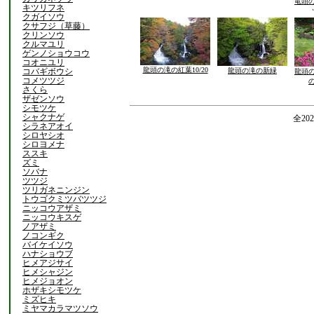
竜頭
キツリフネ
クガイソウ
クサフジ（草藤）
クリンソウ
クルマユリ
ゲンノショウコウ
コオニユリ
龍頭の滝の紅葉10/20
コバギボウシ
龍頭の滝の新緑
龍頭
コメツツジ
さくら
ザゼンソウ
シモツケ
シャクナゲ
全20
シラネアオイ
シロヤシオ
シロヨメナ
ススキ
ズミ
ソバナ
ツツジ
ツリガネニンジン
トウゴクミツバツツジ
ニッコウアザミ
ニッコウキスゲ
ノアザミ
ノコンギク
バイケイソウ
ハナショウブ
ヒメアジサイ
ヒメシャジン
ヒメジョオン
ホザキシモツケ
ミズヒキ
ミヤマカラマツソウ