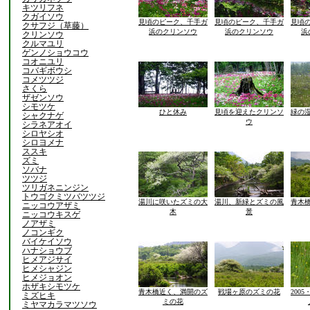
キツリフネ
クガイソウ
見頃のピーク、千手ガ
見頃のピーク、千手ガ
見頃
クサフジ（草藤）
浜のクリンソウ
浜のクリンソウ
浜
クリンソウ
クルマユリ
ゲンノショウコウ
コオニユリ
コバギボウシ
コメツツジ
さくら
ザゼンソウ
シモツケ
ひと休み
見頃を迎えたクリンソ
緑の
シャクナゲ
ウ
シラネアオイ
シロヤシオ
シロヨメナ
ススキ
ズミ
ソバナ
ツツジ
ツリガネニンジン
トウゴクミツバツツジ
湯川に咲いたズミの大
湯川、新緑とズミの風
青木
ニッコウアザミ
木
景
ニッコウキスゲ
ノアザミ
ノコンギク
バイケイソウ
ハナショウブ
ヒメアジサイ
ヒメシャジン
ヒメジョオン
ホザキシモツケ
青木橋近く、満開のズ
戦場ヶ原のズミの花
200
ミズヒキ
ミの花
ミヤマカラマツソウ