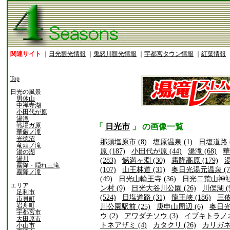
関連サイト
｜
日光観光情報
｜
鬼怒川観光情報
｜
宇都宮タウン情報
｜
紅葉情報
Top
日光の風景
男体山
中禅寺湖
小田代が原
湯滝
戦場ガ原
「
日光市
」 の画像一覧
華厳ノ滝
光徳沼
那須塩原市 (8)
塩原温泉 (1)
日塩道路 (
竜頭ノ滝
原 (187)
小田代が原 (44)
湯滝 (68)
華
湯の湖
湯川
(283)
憾満ヶ淵 (30)
霧降高原 (179)
湯
霧降・隠れ三滝
(107)
山王林道 (31)
奥日光湯元温泉 (7
霧降ノ滝
(49)
日光山輪王寺 (36)
日光二荒山神社 
エリア
ン村 (9)
日光大谷川公園 (26)
川俣湖 (9
足利市
(524)
日塩道路 (31)
龍王峡 (186)
三依
市貝町
岩舟町
川公園駅前 (25)
庚申山周辺 (6)
奥日光 
宇都宮市
ウ (2)
アワダチソウ (3)
イブキトラノオ 
大田原市
トネアザミ (4)
カタクリ (26)
カリガネソ
小山市