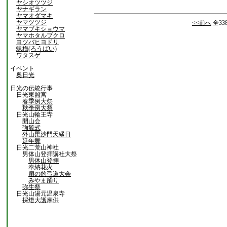
ヤシオツツジ
ヤナギラン
ヤマオダマキ
ヤマツツジ
<<前へ
全33
ヤマブキショウマ
ヤマホタルブクロ
ヨツバヒヨドリ
蝋梅(ろうばい)
ワタスゲ
イベント
奥日光
日光の伝統行事
日光東照宮
春季例大祭
秋季例大祭
日光山輪王寺
開山会
強飯式
外山毘沙門天縁日
延年舞
日光二荒山神社
男体山登拝講社大祭
男体山登拝
奉納花火
扇の的弓道大会
みやま踊り
弥生祭
日光山湯元温泉寺
採燈大護摩供