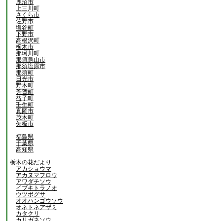
鹿沼市
上三川町
さくら市
佐野市
塩谷町
下野市
高根沢町
栃木市
那珂川町
那須烏山市
那須塩原市
那須町
日光市
野木町
芳賀町
益子町
壬生町
真岡市
茂木町
矢板市
福島県
千葉県
高知県
栃木の花だより
アカショウマ
アカヌマフロウ
アワダチソウ
イブキトラノオ
ウツボグサ
オオハンゴウソウ
オネトネアザミ
カタクリ
カリガネソウ