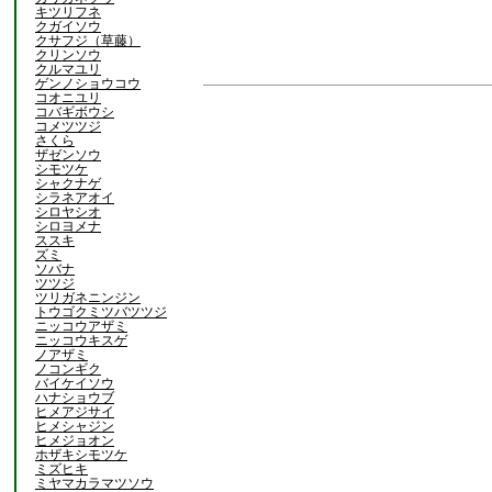
キツリフネ
クガイソウ
クサフジ（草藤）
クリンソウ
クルマユリ
ゲンノショウコウ
コオニユリ
コバギボウシ
コメツツジ
さくら
ザゼンソウ
シモツケ
シャクナゲ
シラネアオイ
シロヤシオ
シロヨメナ
ススキ
ズミ
ソバナ
ツツジ
ツリガネニンジン
トウゴクミツバツツジ
ニッコウアザミ
ニッコウキスゲ
ノアザミ
ノコンギク
バイケイソウ
ハナショウブ
ヒメアジサイ
ヒメシャジン
ヒメジョオン
ホザキシモツケ
ミズヒキ
ミヤマカラマツソウ