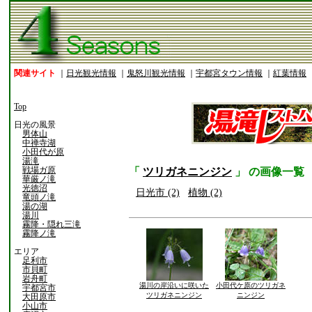
関連サイト
｜
日光観光情報
｜
鬼怒川観光情報
｜
宇都宮タウン情報
｜
紅葉情報
Top
日光の風景
男体山
中禅寺湖
小田代が原
湯滝
戦場ガ原
「
ツリガネニンジン
」 の画像一覧
華厳ノ滝
光徳沼
日光市 (2)
植物 (2)
竜頭ノ滝
湯の湖
湯川
霧降・隠れ三滝
霧降ノ滝
エリア
足利市
市貝町
岩舟町
湯川の岸沿いに咲いた
小田代ケ原のツリガネ
宇都宮市
ツリガネニンジン
ニンジン
大田原市
小山市