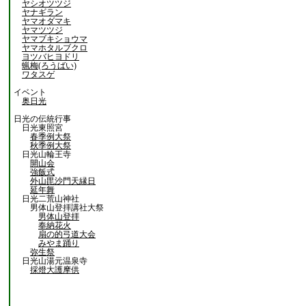
ヤシオツツジ
ヤナギラン
ヤマオダマキ
ヤマツツジ
ヤマブキショウマ
ヤマホタルブクロ
ヨツバヒヨドリ
蝋梅(ろうばい)
ワタスゲ
イベント
奥日光
日光の伝統行事
日光東照宮
春季例大祭
秋季例大祭
日光山輪王寺
開山会
強飯式
外山毘沙門天縁日
延年舞
日光二荒山神社
男体山登拝講社大祭
男体山登拝
奉納花火
扇の的弓道大会
みやま踊り
弥生祭
日光山湯元温泉寺
採燈大護摩供