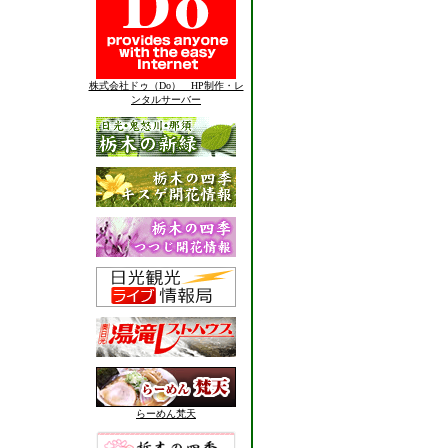
株式会社ドゥ（Do） HP制作・レ
ンタルサーバー
らーめん梵天