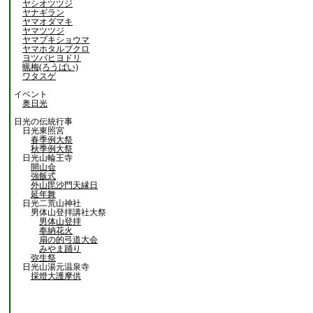
ヤシオツツジ
ヤナギラン
ヤマオダマキ
ヤマツツジ
ヤマブキショウマ
ヤマホタルブクロ
ヨツバヒヨドリ
蝋梅(ろうばい)
ワタスゲ
イベント
奥日光
日光の伝統行事
日光東照宮
春季例大祭
秋季例大祭
日光山輪王寺
開山会
強飯式
外山毘沙門天縁日
延年舞
日光二荒山神社
男体山登拝講社大祭
男体山登拝
奉納花火
扇の的弓道大会
みやま踊り
弥生祭
日光山湯元温泉寺
採燈大護摩供