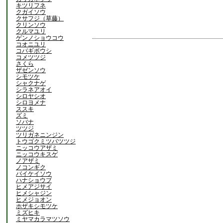
キツリフネ
クガイソウ
クサフジ（草藤）
クリンソウ
クルマユリ
ゲンノショウコウ
コオニユリ
コバギボウシ
コメツツジ
さくら
ザゼンソウ
シモツケ
シャクナゲ
シラネアオイ
シロヤシオ
シロヨメナ
ススキ
ズミ
ソバナ
ツツジ
ツリガネニンジン
トウゴクミツバツツジ
ニッコウアザミ
ニッコウキスゲ
ノアザミ
ノコンギク
バイケイソウ
ハナショウブ
ヒメアジサイ
ヒメシャジン
ヒメジョオン
ホザキシモツケ
ミズヒキ
ミヤマカラマツソウ