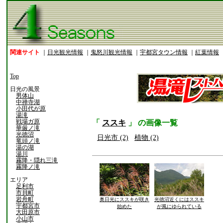
関連サイト
｜
日光観光情報
｜
鬼怒川観光情報
｜
宇都宮タウン情報
｜
紅葉情報
Top
日光の風景
男体山
中禅寺湖
小田代が原
湯滝
戦場ガ原
「
ススキ
」 の画像一覧
華厳ノ滝
光徳沼
日光市 (2)
植物 (2)
竜頭ノ滝
湯の湖
湯川
霧降・隠れ三滝
霧降ノ滝
エリア
足利市
市貝町
岩舟町
奥日光にススキが咲き
光徳沼近くにはススキ
宇都宮市
始めた
が風にゆられている
大田原市
小山市