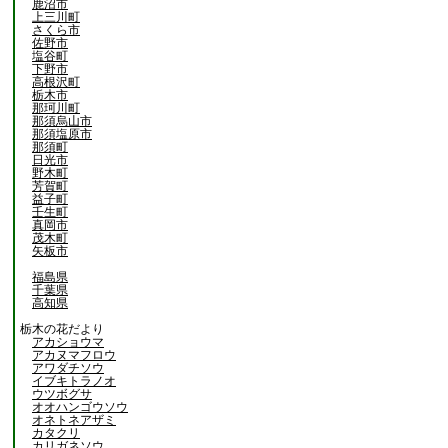
鹿沼市
上三川町
さくら市
佐野市
塩谷町
下野市
高根沢町
栃木市
那珂川町
那須烏山市
那須塩原市
那須町
日光市
野木町
芳賀町
益子町
壬生町
真岡市
茂木町
矢板市
福島県
千葉県
高知県
栃木の花だより
アカショウマ
アカヌマフロウ
アワダチソウ
イブキトラノオ
ウツボグサ
オオハンゴウソウ
オネトネアザミ
カタクリ
カリガネソウ