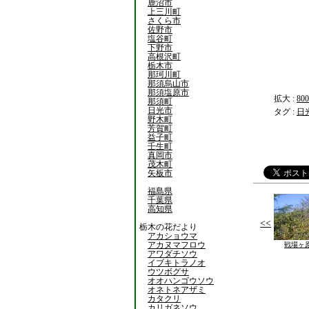
鹿沼市
上三川町
さくら市
佐野市
塩谷町
下野市
高根沢町
栃木市
那珂川町
那須烏山市
那須塩原市
拡大 :
800
那須町
日光市
タグ :
日
野木町
芳賀町
益子町
壬生町
真岡市
茂木町
矢板市
福島県
千葉県
高知県
<<
栃木の花だより
アカショウマ
アカヌマフロウ
戦場ヶ
アワダチソウ
イブキトラノオ
ウツボグサ
オオハンゴウソウ
オネトネアザミ
カタクリ
カリガネソウ