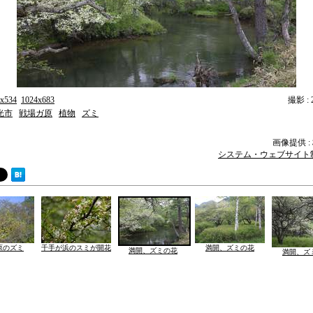
x534
1024x683
撮影 : 2
光市
戦場ガ原
植物
ズミ
画像提供 
システム・ウェブサイト
原のズミ
千手が浜のスミが開花
満開、ズミの花
満開、ズミの花
満開、ズ