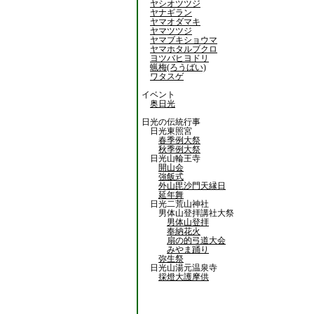
ヤシオツツジ
ヤナギラン
ヤマオダマキ
ヤマツツジ
ヤマブキショウマ
ヤマホタルブクロ
ヨツバヒヨドリ
蝋梅(ろうばい)
ワタスゲ
イベント
奥日光
日光の伝統行事
日光東照宮
春季例大祭
秋季例大祭
日光山輪王寺
開山会
強飯式
外山毘沙門天縁日
延年舞
日光二荒山神社
男体山登拝講社大祭
男体山登拝
奉納花火
扇の的弓道大会
みやま踊り
弥生祭
日光山湯元温泉寺
採燈大護摩供