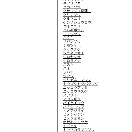
キツリフネ
クガイソウ
クサフジ（草藤）
クリンソウ
クルマユリ
ゲンノショウコウ
コオニユリ
コバギボウシ
コメツツジ
さくら
ザゼンソウ
シモツケ
シャクナゲ
シラネアオイ
シロヤシオ
シロヨメナ
ススキ
ズミ
ソバナ
ツツジ
ツリガネニンジン
トウゴクミツバツツジ
ニッコウアザミ
ニッコウキスゲ
ノアザミ
ノコンギク
バイケイソウ
ハナショウブ
ヒメアジサイ
ヒメシャジン
ヒメジョオン
ホザキシモツケ
ミズヒキ
ミヤマカラマツソウ