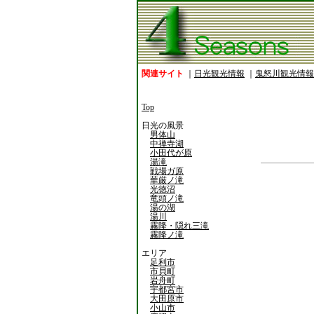
関連サイト
｜
日光観光情報
｜
鬼怒川観光情報
Top
日光の風景
男体山
中禅寺湖
小田代が原
湯滝
戦場ガ原
華厳ノ滝
光徳沼
竜頭ノ滝
湯の湖
湯川
霧降・隠れ三滝
霧降ノ滝
エリア
足利市
市貝町
岩舟町
宇都宮市
大田原市
小山市