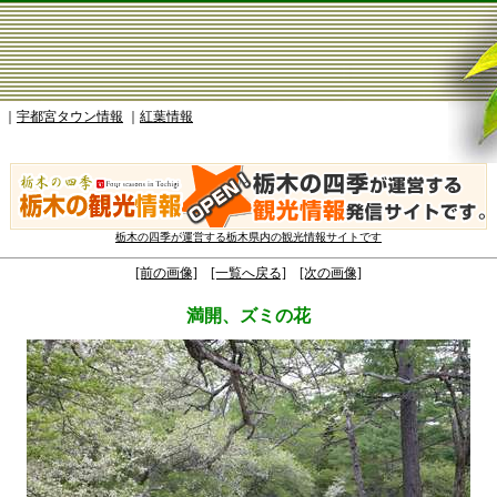
｜
宇都宮タウン情報
｜
紅葉情報
栃木の四季が運営する栃木県内の観光情報サイトです
[前の画像]
[一覧へ戻る]
[次の画像]
満開、ズミの花