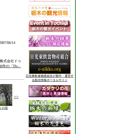
007/06/14
: 株式会社ドゥ
制作の「Do」
日光東飲食物産組合が製作・運営す
る観光情報ポータルサイト
>>
ミの花