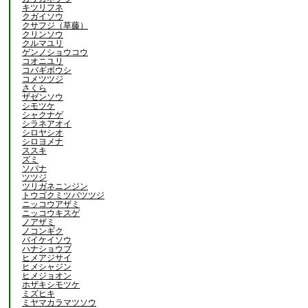
キツリフネ
クガイソウ
クサフジ（草藤）
クリンソウ
クルマユリ
ゲンノショウコウ
コオニユリ
コバギボウシ
コメツツジ
さくら
ザゼンソウ
シモツケ
シャクナゲ
シラネアオイ
シロヤシオ
シロヨメナ
ススキ
ズミ
ソバナ
ツツジ
ツリガネニンジン
トウゴクミツバツツジ
ニッコウアザミ
ニッコウキスゲ
ノアザミ
ノコンギク
バイケイソウ
ハナショウブ
ヒメアジサイ
ヒメシャジン
ヒメジョオン
ホザキシモツケ
ミズヒキ
ミヤマカラマツソウ