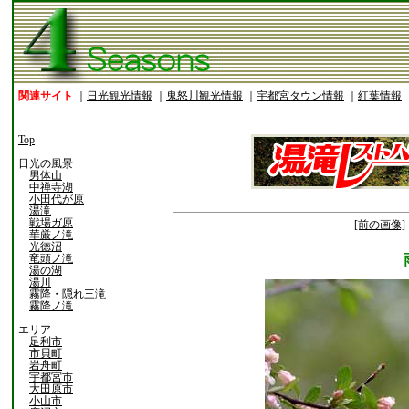
関連サイト
｜
日光観光情報
｜
鬼怒川観光情報
｜
宇都宮タウン情報
｜
紅葉情報
Top
日光の風景
男体山
中禅寺湖
小田代が原
湯滝
戦場ガ原
[前の画像]
華厳ノ滝
光徳沼
竜頭ノ滝
湯の湖
湯川
霧降・隠れ三滝
霧降ノ滝
エリア
足利市
市貝町
岩舟町
宇都宮市
大田原市
小山市