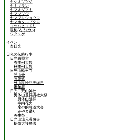
ヤシオツツジ
ヤナギラン
ヤマオダマキ
ヤマツツジ
ヤマブキショウマ
ヤマホタルブクロ
ヨツバヒヨドリ
蝋梅(ろうばい)
ワタスゲ
イベント
奥日光
日光の伝統行事
日光東照宮
春季例大祭
秋季例大祭
日光山輪王寺
開山会
強飯式
外山毘沙門天縁日
延年舞
日光二荒山神社
男体山登拝講社大祭
男体山登拝
奉納花火
扇の的弓道大会
みやま踊り
弥生祭
日光山湯元温泉寺
採燈大護摩供