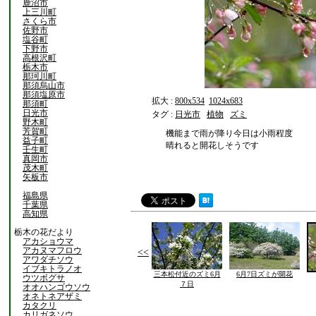
鹿沼市
上三川町
さくら市
佐野市
塩谷町
下野市
高根沢町
栃木市
那珂川町
那須烏山市
那須塩原市
拡大 :
800x534
1024x683
那須町
日光市
タグ :
日光市
植物
ズミ
野木町
芳賀町
機能まで雨が降り今日は小雨程度
益子町
晴れると開花しそうです
壬生町
真岡市
茂木町
矢板市
福島県
千葉県
高知県
栃木の花だより
アカショウマ
アカヌマフロウ
<<
アワダチソウ
イブキトラノオ
三本松付近のズミ6月
6月7日ズミが開花
ウツボグサ
７日
オオハンゴウソウ
オネトネアザミ
カタクリ
カリガネソウ