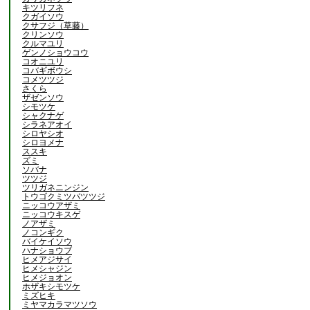
キツリフネ
クガイソウ
クサフジ（草藤）
クリンソウ
クルマユリ
ゲンノショウコウ
コオニユリ
コバギボウシ
コメツツジ
さくら
ザゼンソウ
シモツケ
シャクナゲ
シラネアオイ
シロヤシオ
シロヨメナ
ススキ
ズミ
ソバナ
ツツジ
ツリガネニンジン
トウゴクミツバツツジ
ニッコウアザミ
ニッコウキスゲ
ノアザミ
ノコンギク
バイケイソウ
ハナショウブ
ヒメアジサイ
ヒメシャジン
ヒメジョオン
ホザキシモツケ
ミズヒキ
ミヤマカラマツソウ