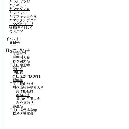
ヤシオツツジ
ヤナギラン
ヤマオダマキ
ヤマツツジ
ヤマブキショウマ
ヤマホタルブクロ
ヨツバヒヨドリ
蝋梅(ろうばい)
ワタスゲ
イベント
奥日光
日光の伝統行事
日光東照宮
春季例大祭
秋季例大祭
日光山輪王寺
開山会
強飯式
外山毘沙門天縁日
延年舞
日光二荒山神社
男体山登拝講社大祭
男体山登拝
奉納花火
扇の的弓道大会
みやま踊り
弥生祭
日光山湯元温泉寺
採燈大護摩供