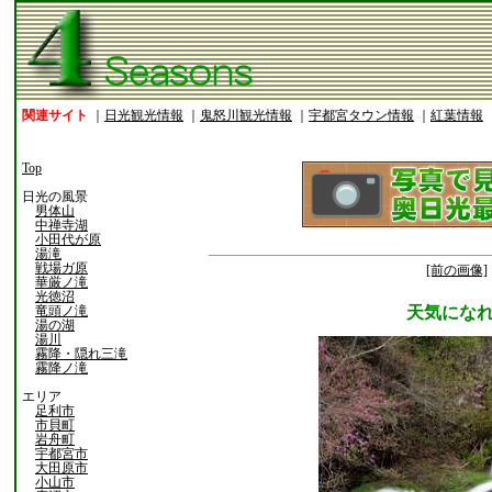
関連サイト
｜
日光観光情報
｜
鬼怒川観光情報
｜
宇都宮タウン情報
｜
紅葉情報
Top
日光の風景
男体山
中禅寺湖
小田代が原
湯滝
戦場ガ原
[前の画像]
華厳ノ滝
光徳沼
竜頭ノ滝
天気にな
湯の湖
湯川
霧降・隠れ三滝
霧降ノ滝
エリア
足利市
市貝町
岩舟町
宇都宮市
大田原市
小山市