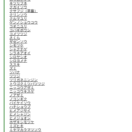
キツリフネ
クガイソウ
クサフジ（草藤）
クリンソウ
クルマユリ
ゲンノショウコウ
コオニユリ
コバギボウシ
コメツツジ
さくら
ザゼンソウ
シモツケ
シャクナゲ
シラネアオイ
シロヤシオ
シロヨメナ
ススキ
ズミ
ソバナ
ツツジ
ツリガネニンジン
トウゴクミツバツツジ
ニッコウアザミ
ニッコウキスゲ
ノアザミ
ノコンギク
バイケイソウ
ハナショウブ
ヒメアジサイ
ヒメシャジン
ヒメジョオン
ホザキシモツケ
ミズヒキ
ミヤマカラマツソウ