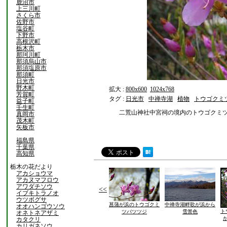
鹿沼市
上三川町
さくら市
佐野市
塩谷町
下野市
高根沢町
栃木市
那珂川町
那須烏山市
那須塩原市
那須町
日光市
野木町
拡大 :
800x600
1024x768
芳賀町
タグ :
日光市
中禅寺湖
植物
トウゴクミ
益子町
壬生町
二荒山神社中宮祠の境内のトウゴクミ
真岡市
茂木町
矢板市
福島県
千葉県
高知県
栃木の花だより
アカショウマ
アカヌマフロウ
アワダチソウ
<<
イブキトラノオ
ウツボグサ
菖蒲が浜のトウゴクミ
中禅寺湖畔歌が浜から
オオハンゴウソウ
ト
ツバツツジ
雪景色
オネトネアザミ
カタクリ
カリガネソウ