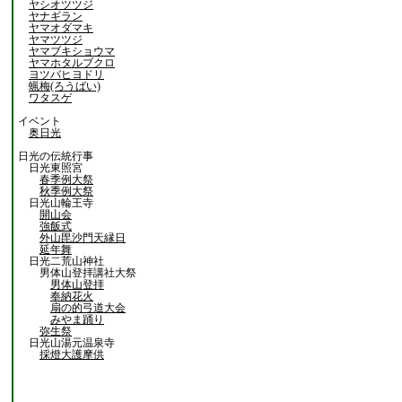
ヤシオツツジ
ヤナギラン
ヤマオダマキ
ヤマツツジ
ヤマブキショウマ
ヤマホタルブクロ
ヨツバヒヨドリ
蝋梅(ろうばい)
ワタスゲ
イベント
奥日光
日光の伝統行事
日光東照宮
春季例大祭
秋季例大祭
日光山輪王寺
開山会
強飯式
外山毘沙門天縁日
延年舞
日光二荒山神社
男体山登拝講社大祭
男体山登拝
奉納花火
扇の的弓道大会
みやま踊り
弥生祭
日光山湯元温泉寺
採燈大護摩供