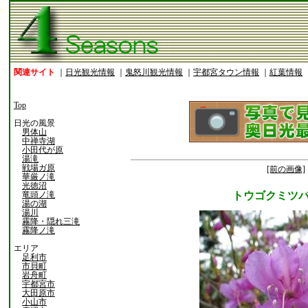
関連サイト
｜
日光観光情報
｜
鬼怒川観光情報
｜
宇都宮タウン情報
｜
紅葉情報
Top
日光の風景
男体山
中禅寺湖
小田代が原
湯滝
戦場ガ原
[前の画像]
華厳ノ滝
光徳沼
竜頭ノ滝
トウゴクミツ
湯の湖
湯川
霧降・隠れ三滝
霧降ノ滝
エリア
足利市
市貝町
岩舟町
宇都宮市
大田原市
小山市