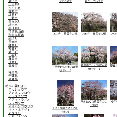
鹿沼市
うすぐ終了
りだしています
上三川町
さくら市
佐野市
塩谷町
下野市
高根沢町
栃木市
那珂川町
那須烏山市
2013年 祥雲寺の桜
2013年 祥雲寺の桜
20
那須塩原市
那須町
日光市
野木町
芳賀町
益子町
壬生町
真岡市
茂木町
矢板市
祥雲寺のしだれ桜が見
見頃
祥雲寺のしだれ桜が見
頃です 1
頃です 2
福島県
千葉県
高知県
栃木の花だより
アカショウマ
アカヌマフロウ
アワダチソウ
イブキトラノオ
咲き始めた祥雲寺のし
今年
ウツボグサ
だれ桜
オオハンゴウソウ
見頃！祥雲寺さんのし
オネトネアザミ
だれ桜
カタクリ
カリガネソウ