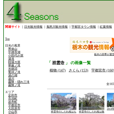
関連サイト
｜
日光観光情報
｜
鬼怒川観光情報
｜
宇都宮タウン情報
｜
紅葉情報
Top
日光の風景
男体山
中禅寺湖
栃木の四季が運
小田代が原
湯滝
戦場ガ原
「
祥雲寺
」 の画像一覧
華厳ノ滝
光徳沼
植物 (147)
さくら (153)
宇都宮市 (160
竜頭ノ滝
湯の湖
湯川
霧降・隠れ三滝
全16
霧降ノ滝
エリア
足利市
市貝町
岩舟町
宇都宮市
大田原市
201
小山市
祥雲寺のしだれ桜はも
祥雲寺のしだれ桜は散