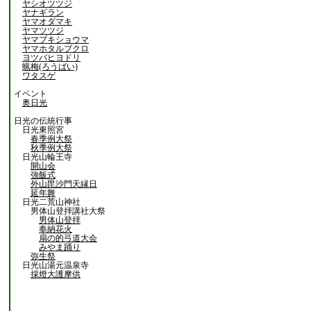
ヤシオツツジ
ヤナギラン
ヤマオダマキ
ヤマツツジ
ヤマブキショウマ
ヤマホタルブクロ
ヨツバヒヨドリ
蝋梅(ろうばい)
ワタスゲ
イベント
奥日光
日光の伝統行事
日光東照宮
春季例大祭
秋季例大祭
日光山輪王寺
開山会
強飯式
外山毘沙門天縁日
延年舞
日光二荒山神社
男体山登拝講社大祭
男体山登拝
奉納花火
扇の的弓道大会
みやま踊り
弥生祭
日光山湯元温泉寺
採燈大護摩供