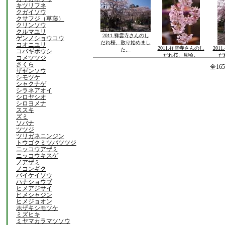
キツリフネ
クガイソウ
クサフジ（草藤）
クリンソウ
クルマユリ
2011.祥雲寺さんのし
ゲンノショウコウ
だれ桜、散り始めまし
コオニユリ
2011.祥雲寺さんのし
201
た。
コバギボウシ
だれ桜、見頃。
だ
コメツツジ
さくら
全16
ザゼンソウ
シモツケ
シャクナゲ
シラネアオイ
シロヤシオ
シロヨメナ
ススキ
ズミ
ソバナ
ツツジ
ツリガネニンジン
トウゴクミツバツツジ
ニッコウアザミ
ニッコウキスゲ
ノアザミ
ノコンギク
バイケイソウ
ハナショウブ
ヒメアジサイ
ヒメシャジン
ヒメジョオン
ホザキシモツケ
ミズヒキ
ミヤマカラマツソウ