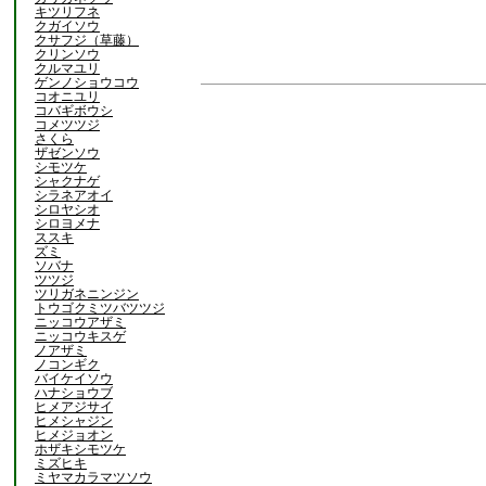
キツリフネ
クガイソウ
クサフジ（草藤）
クリンソウ
クルマユリ
ゲンノショウコウ
コオニユリ
コバギボウシ
コメツツジ
さくら
ザゼンソウ
シモツケ
シャクナゲ
シラネアオイ
シロヤシオ
シロヨメナ
ススキ
ズミ
ソバナ
ツツジ
ツリガネニンジン
トウゴクミツバツツジ
ニッコウアザミ
ニッコウキスゲ
ノアザミ
ノコンギク
バイケイソウ
ハナショウブ
ヒメアジサイ
ヒメシャジン
ヒメジョオン
ホザキシモツケ
ミズヒキ
ミヤマカラマツソウ