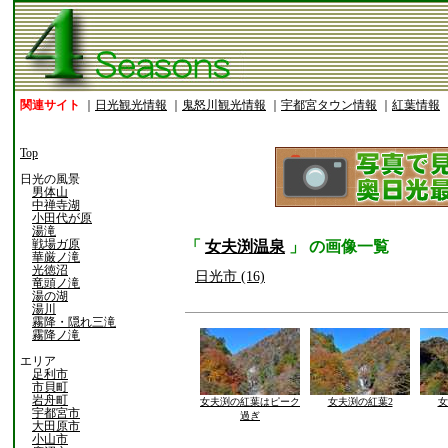
関連サイト
｜
日光観光情報
｜
鬼怒川観光情報
｜
宇都宮タウン情報
｜
紅葉情報
Top
日光の風景
男体山
中禅寺湖
小田代が原
湯滝
戦場ガ原
「
女夫渕温泉
」 の画像一覧
華厳ノ滝
光徳沼
日光市 (16)
竜頭ノ滝
湯の湖
湯川
霧降・隠れ三滝
霧降ノ滝
エリア
足利市
市貝町
岩舟町
女夫渕の紅葉はピーク
女夫渕の紅葉2
女
宇都宮市
過ぎ
大田原市
小山市