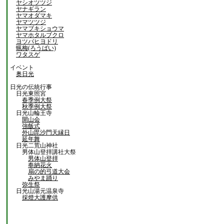
ヤシオツツジ
ヤナギラン
ヤマオダマキ
ヤマツツジ
ヤマブキショウマ
ヤマホタルブクロ
ヨツバヒヨドリ
蝋梅(ろうばい)
ワタスゲ
イベント
奥日光
日光の伝統行事
日光東照宮
春季例大祭
秋季例大祭
日光山輪王寺
開山会
強飯式
外山毘沙門天縁日
延年舞
日光二荒山神社
男体山登拝講社大祭
男体山登拝
奉納花火
扇の的弓道大会
みやま踊り
弥生祭
日光山湯元温泉寺
採燈大護摩供