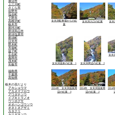
鹿沼市
上三川町
さくら市
佐野市
塩谷町
下野市
高根沢町
女夫渕駐車場からの紅
女夫渕入口の紅葉
女夫
栃木市
葉
那珂川町
那須烏山市
那須塩原市
那須町
日光市
野木町
芳賀町
益子町
壬生町
女夫
真岡市
茂木町
女夫渕温泉の紅葉 1
女夫渕周辺の紅葉 2
矢板市
福島県
千葉県
高知県
栃木の花だより
アカショウマ
2014年 女夫渕温泉周
2014年 女夫渕温泉周
201
アカヌマフロウ
辺の紅葉 3
辺の紅葉 2
アワダチソウ
イブキトラノオ
ウツボグサ
オオハンゴウソウ
オネトネアザミ
カタクリ
カリガネソウ