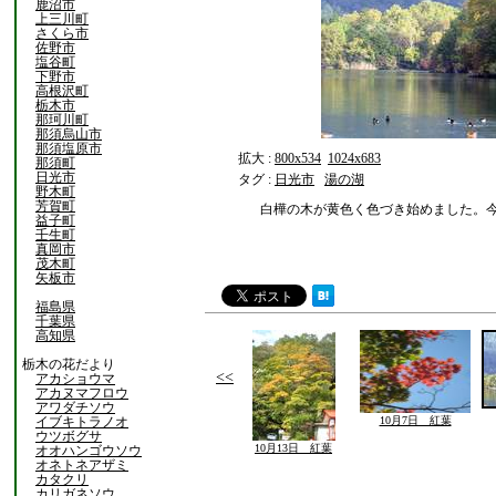
鹿沼市
上三川町
さくら市
佐野市
塩谷町
下野市
高根沢町
栃木市
那珂川町
那須烏山市
那須塩原市
拡大 :
800x534
1024x683
那須町
日光市
タグ :
日光市
湯の湖
野木町
芳賀町
白樺の木が黄色く色づき始めました。
益子町
壬生町
真岡市
茂木町
矢板市
福島県
千葉県
高知県
栃木の花だより
<<
アカショウマ
アカヌマフロウ
アワダチソウ
イブキトラノオ
10月7日 紅葉
ウツボグサ
10月13日 紅葉
オオハンゴウソウ
オネトネアザミ
カタクリ
カリガネソウ