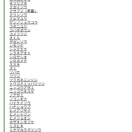
キツリフネ
クガイソウ
クサフジ（草藤）
クリンソウ
クルマユリ
ゲンノショウコウ
コオニユリ
コバギボウシ
コメツツジ
さくら
ザゼンソウ
シモツケ
シャクナゲ
シラネアオイ
シロヤシオ
シロヨメナ
ススキ
ズミ
ソバナ
ツツジ
ツリガネニンジン
トウゴクミツバツツジ
ニッコウアザミ
ニッコウキスゲ
ノアザミ
ノコンギク
バイケイソウ
ハナショウブ
ヒメアジサイ
ヒメシャジン
ヒメジョオン
ホザキシモツケ
ミズヒキ
ミヤマカラマツソウ