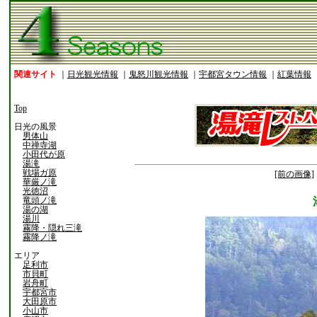
関連サイト
｜
日光観光情報
｜
鬼怒川観光情報
｜
宇都宮タウン情報
｜
紅葉情報
Top
日光の風景
男体山
中禅寺湖
小田代が原
湯滝
戦場ガ原
[前の画像]
華厳ノ滝
光徳沼
竜頭ノ滝
湯の湖
湯川
霧降・隠れ三滝
霧降ノ滝
エリア
足利市
市貝町
岩舟町
宇都宮市
大田原市
小山市