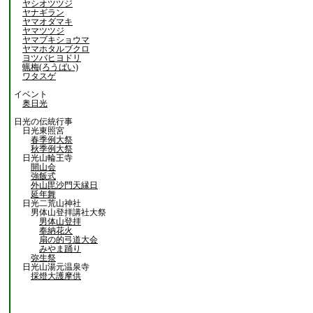
ヤシオツツジ
ヤナギラン
ヤマオダマキ
ヤマツツジ
ヤマブキショウマ
ヤマホタルブクロ
ヨツバヒヨドリ
蝋梅(ろうばい)
ワタスゲ
イベント
奥日光
日光の伝統行事
日光東照宮
春季例大祭
秋季例大祭
日光山輪王寺
開山会
強飯式
外山毘沙門天縁日
延年舞
日光二荒山神社
男体山登拝講社大祭
男体山登拝
奉納花火
扇の的弓道大会
みやま踊り
弥生祭
日光山湯元温泉寺
採燈大護摩供