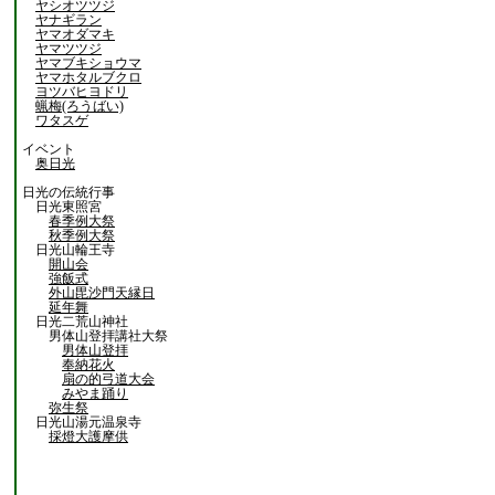
ヤシオツツジ
ヤナギラン
ヤマオダマキ
ヤマツツジ
ヤマブキショウマ
ヤマホタルブクロ
ヨツバヒヨドリ
蝋梅(ろうばい)
ワタスゲ
イベント
奥日光
日光の伝統行事
日光東照宮
春季例大祭
秋季例大祭
日光山輪王寺
開山会
強飯式
外山毘沙門天縁日
延年舞
日光二荒山神社
男体山登拝講社大祭
男体山登拝
奉納花火
扇の的弓道大会
みやま踊り
弥生祭
日光山湯元温泉寺
採燈大護摩供