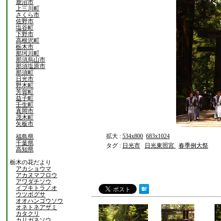
鹿沼市
上三川町
さくら市
佐野市
塩谷町
下野市
高根沢町
栃木市
那珂川町
那須烏山市
那須塩原市
那須町
日光市
野木町
芳賀町
益子町
壬生町
真岡市
茂木町
矢板市
拡大 :
534x800
683x1024
福島県
千葉県
タグ :
日光市
日光東照宮
春季例大祭
高知県
栃木の花だより
アカショウマ
アカヌマフロウ
アワダチソウ
イブキトラノオ
ウツボグサ
オオハンゴウソウ
オネトネアザミ
カタクリ
カリガネソウ