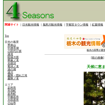
関連サイト
｜
日光観光情報
｜
鬼怒川観光情報
｜
宇都宮タウン情報
｜
紅葉情報
Top
日光の風景
男体山
中禅寺湖
栃木の四季が運
小田代が原
湯滝
戦場ガ原
[前の画像]
華厳ノ滝
光徳沼
竜頭ノ滝
天候に恵
湯の湖
湯川
霧降・隠れ三滝
霧降ノ滝
エリア
足利市
市貝町
岩舟町
宇都宮市
大田原市
小山市