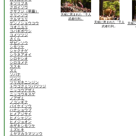
キツリフネ
クガイソウ
クサフジ（草藤）
天候に恵まれた「千人
クリンソウ
クルマユリ
武者行列」
天候に恵まれた「千人
ゲンノショウコウ
天候
武者行列」
コオニユリ
コバギボウシ
コメツツジ
さくら
ザゼンソウ
シモツケ
シャクナゲ
シラネアオイ
シロヤシオ
シロヨメナ
ススキ
ズミ
ソバナ
ツツジ
ツリガネニンジン
トウゴクミツバツツジ
ニッコウアザミ
ニッコウキスゲ
ノアザミ
ノコンギク
バイケイソウ
ハナショウブ
ヒメアジサイ
ヒメシャジン
ヒメジョオン
ホザキシモツケ
ミズヒキ
ミヤマカラマツソウ