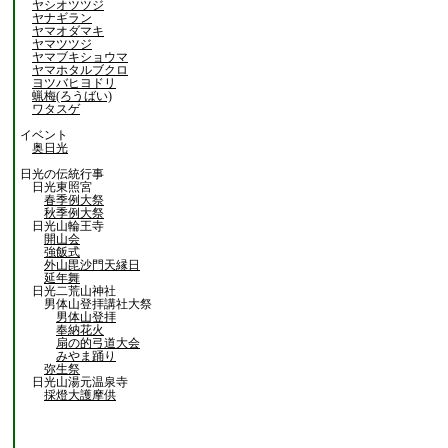
ヤシオツツジ
ヤナギラン
ヤマオダマキ
ヤマツツジ
ヤマブキショウマ
ヤマホタルブクロ
ヨツバヒヨドリ
蝋梅(ろうばい)
ワタスゲ
イベント
奥日光
日光の伝統行事
日光東照宮
春季例大祭
秋季例大祭
日光山輪王寺
開山会
強飯式
外山毘沙門天縁日
延年舞
日光二荒山神社
男体山登拝講社大祭
男体山登拝
奉納花火
扇の的弓道大会
みやま踊り
弥生祭
日光山湯元温泉寺
採燈大護摩供