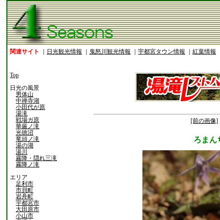
関連サイト
｜
日光観光情報
｜
鬼怒川観光情報
｜
宇都宮タウン情報
｜
紅葉情報
Top
日光の風景
男体山
中禅寺湖
小田代が原
湯滝
戦場ガ原
[前の画像]
華厳ノ滝
光徳沼
竜頭ノ滝
ろまん
湯の湖
湯川
霧降・隠れ三滝
霧降ノ滝
エリア
足利市
市貝町
岩舟町
宇都宮市
大田原市
小山市