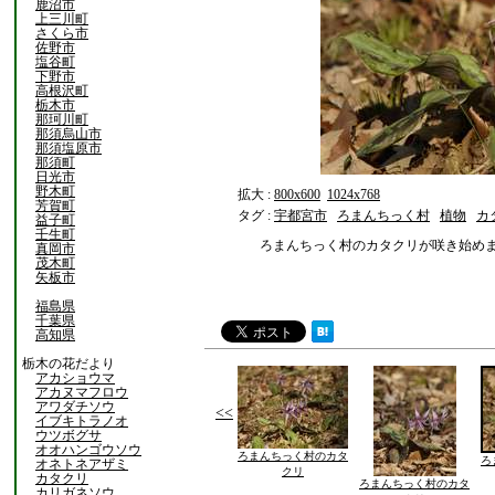
鹿沼市
上三川町
さくら市
佐野市
塩谷町
下野市
高根沢町
栃木市
那珂川町
那須烏山市
那須塩原市
那須町
日光市
野木町
拡大 :
800x600
1024x768
芳賀町
タグ :
宇都宮市
ろまんちっく村
植物
カ
益子町
壬生町
ろまんちっく村のカタクリが咲き始め
真岡市
茂木町
矢板市
福島県
千葉県
高知県
栃木の花だより
アカショウマ
アカヌマフロウ
アワダチソウ
<<
イブキトラノオ
ウツボグサ
オオハンゴウソウ
ろまんちっく村のカタ
ろ
オネトネアザミ
クリ
カタクリ
ろまんちっく村のカタ
カリガネソウ