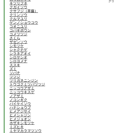
クリ
キツリフネ
クガイソウ
クサフジ（草藤）
クリンソウ
クルマユリ
ゲンノショウコウ
コオニユリ
コバギボウシ
コメツツジ
さくら
ザゼンソウ
シモツケ
シャクナゲ
シラネアオイ
シロヤシオ
シロヨメナ
ススキ
ズミ
ソバナ
ツツジ
ツリガネニンジン
トウゴクミツバツツジ
ニッコウアザミ
ニッコウキスゲ
ノアザミ
ノコンギク
バイケイソウ
ハナショウブ
ヒメアジサイ
ヒメシャジン
ヒメジョオン
ホザキシモツケ
ミズヒキ
ミヤマカラマツソウ