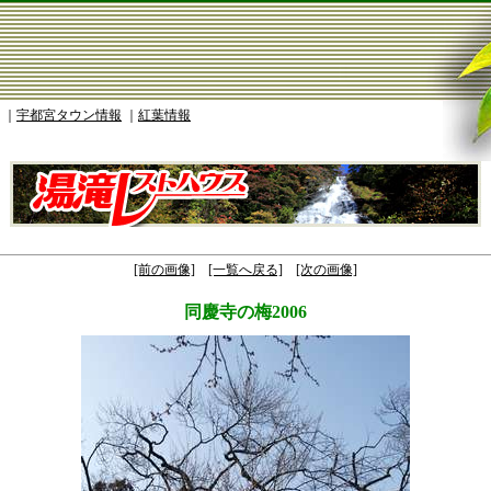
｜
宇都宮タウン情報
｜
紅葉情報
[前の画像]
[一覧へ戻る]
[次の画像]
同慶寺の梅2006