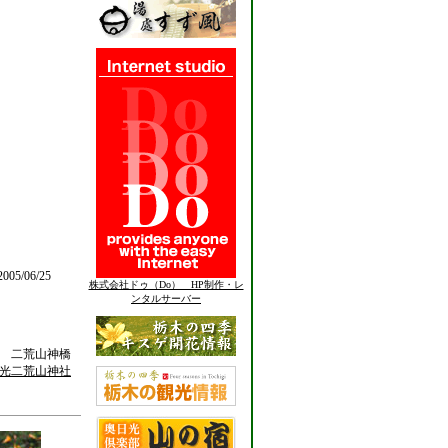
005/06/25
株式会社ドゥ（Do） HP制作・レ
ンタルサーバー
産 二荒山神橋
光二荒山神社