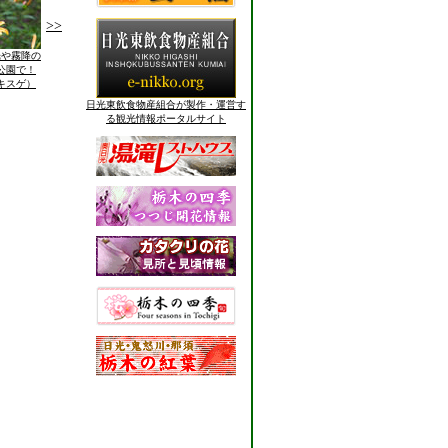
>>
光や霧降の
公園で！
キスゲ）
日光東飲食物産組合が製作・運営す
る観光情報ポータルサイト