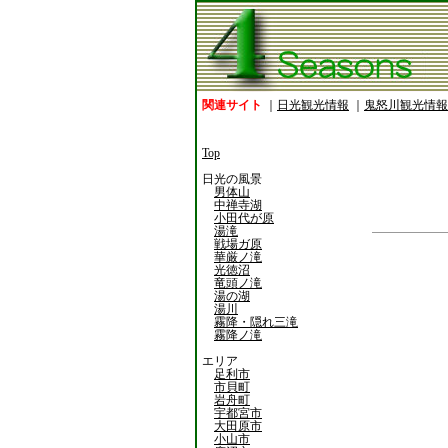
関連サイト
｜
日光観光情報
｜
鬼怒川観光情報
Top
日光の風景
男体山
中禅寺湖
小田代が原
湯滝
戦場ガ原
華厳ノ滝
光徳沼
竜頭ノ滝
湯の湖
湯川
霧降・隠れ三滝
霧降ノ滝
エリア
足利市
市貝町
岩舟町
宇都宮市
大田原市
小山市