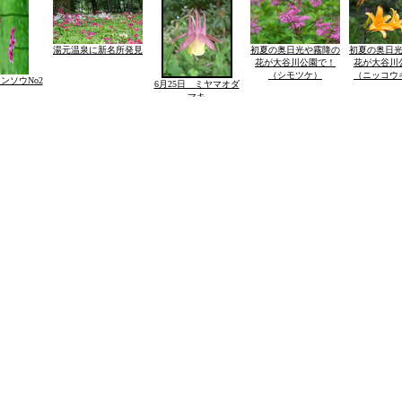
湯元温泉に新名所発見
初夏の奥日光や霧降の
初夏の奥日
花が大谷川公園で！
花が大谷川
（シモツケ）
（ニッコウ
ンソウNo2
6月25日 ミヤマオダ
マキ