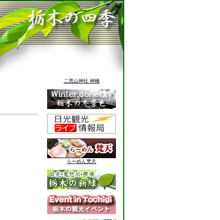
二荒山神社 神橋
らーめん梵天