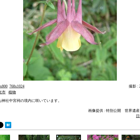
x800
768x1024
撮影 : 2
光市
植物
山神社中宮祠の境内に咲いています。
画像提供 : 特別公開 世界遺
日