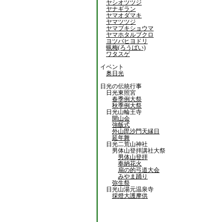
ヤシオツツジ
ヤナギラン
ヤマオダマキ
ヤマツツジ
ヤマブキショウマ
ヤマホタルブクロ
ヨツバヒヨドリ
蝋梅(ろうばい)
ワタスゲ
イベント
奥日光
日光の伝統行事
日光東照宮
春季例大祭
秋季例大祭
日光山輪王寺
開山会
強飯式
外山毘沙門天縁日
延年舞
日光二荒山神社
男体山登拝講社大祭
男体山登拝
奉納花火
扇の的弓道大会
みやま踊り
弥生祭
日光山湯元温泉寺
採燈大護摩供