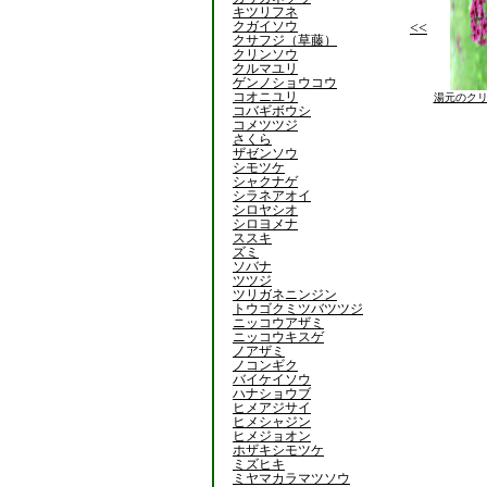
キツリフネ
クガイソウ
<<
クサフジ（草藤）
クリンソウ
クルマユリ
ゲンノショウコウ
コオニユリ
湯元のクリ
コバギボウシ
コメツツジ
さくら
ザゼンソウ
シモツケ
シャクナゲ
シラネアオイ
シロヤシオ
シロヨメナ
ススキ
ズミ
ソバナ
ツツジ
ツリガネニンジン
トウゴクミツバツツジ
ニッコウアザミ
ニッコウキスゲ
ノアザミ
ノコンギク
バイケイソウ
ハナショウブ
ヒメアジサイ
ヒメシャジン
ヒメジョオン
ホザキシモツケ
ミズヒキ
ミヤマカラマツソウ