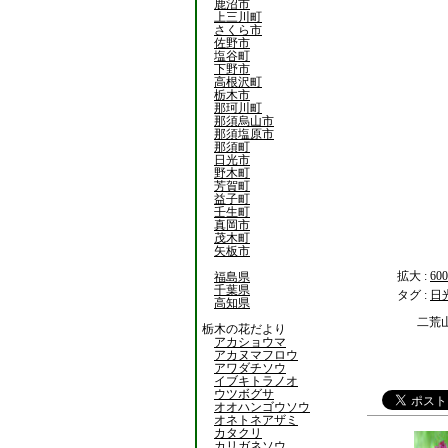
鹿沼市
上三川町
さくら市
佐野市
塩谷町
下野市
高根沢町
栃木市
那珂川町
那須烏山市
那須塩原市
那須町
日光市
野木町
芳賀町
益子町
壬生町
真岡市
茂木町
矢板市
拡大 :
600
福島県
千葉県
タグ :
日
高知県
二荒
栃木の花だより
アカショウマ
アカヌマフロウ
アワダチソウ
イブキトラノオ
ウツボグサ
オオハンゴウソウ
オネトネアザミ
カタクリ
カリガネソウ