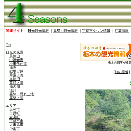
関連サイト
｜
日光観光情報
｜
鬼怒川観光情報
｜
宇都宮タウン情報
｜
紅葉情報
Top
日光の風景
男体山
中禅寺湖
栃木の四季が運
小田代が原
湯滝
戦場ガ原
[前の画像]
華厳ノ滝
光徳沼
竜頭ノ滝
湯の湖
湯川
霧降・隠れ三滝
霧降ノ滝
エリア
足利市
市貝町
岩舟町
宇都宮市
大田原市
小山市