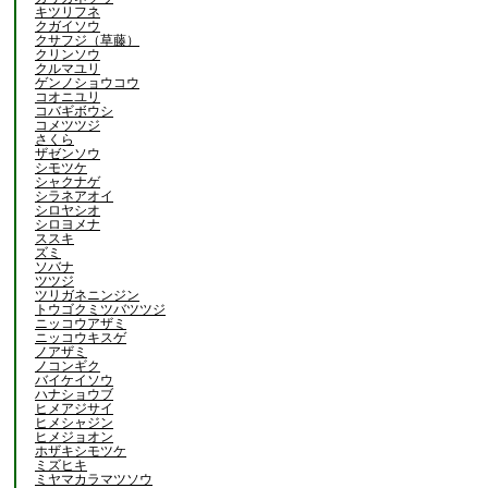
キツリフネ
クガイソウ
クサフジ（草藤）
クリンソウ
クルマユリ
ゲンノショウコウ
コオニユリ
コバギボウシ
コメツツジ
さくら
ザゼンソウ
シモツケ
シャクナゲ
シラネアオイ
シロヤシオ
シロヨメナ
ススキ
ズミ
ソバナ
ツツジ
ツリガネニンジン
トウゴクミツバツツジ
ニッコウアザミ
ニッコウキスゲ
ノアザミ
ノコンギク
バイケイソウ
ハナショウブ
ヒメアジサイ
ヒメシャジン
ヒメジョオン
ホザキシモツケ
ミズヒキ
ミヤマカラマツソウ