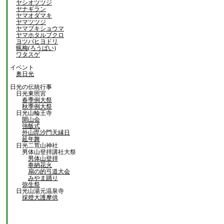
ヤシオツツジ
ヤナギラン
ヤマオダマキ
ヤマツツジ
ヤマブキショウマ
ヤマホタルブクロ
ヨツバヒヨドリ
蝋梅(ろうばい)
ワタスゲ
イベント
奥日光
日光の伝統行事
日光東照宮
春季例大祭
秋季例大祭
日光山輪王寺
開山会
強飯式
外山毘沙門天縁日
延年舞
日光二荒山神社
男体山登拝講社大祭
男体山登拝
奉納花火
扇の的弓道大会
みやま踊り
弥生祭
日光山湯元温泉寺
採燈大護摩供