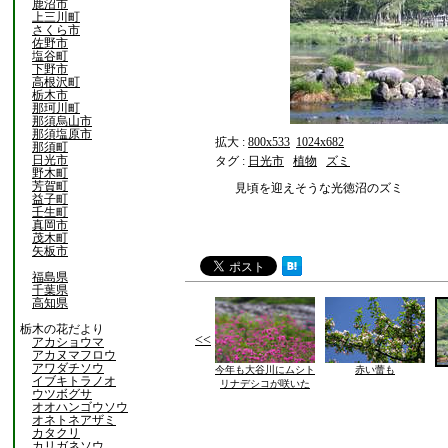
鹿沼市
上三川町
さくら市
佐野市
塩谷町
下野市
高根沢町
栃木市
那珂川町
那須烏山市
那須塩原市
拡大 :
800x533
1024x682
那須町
日光市
タグ :
日光市
植物
ズミ
野木町
芳賀町
見頃を迎えそうな光徳沼のズミ
益子町
壬生町
真岡市
茂木町
矢板市
福島県
千葉県
高知県
栃木の花だより
<<
アカショウマ
アカヌマフロウ
アワダチソウ
今年も大谷川にムシト
赤い蕾も
イブキトラノオ
リナデシコが咲いた
ウツボグサ
オオハンゴウソウ
オネトネアザミ
カタクリ
カリガネソウ