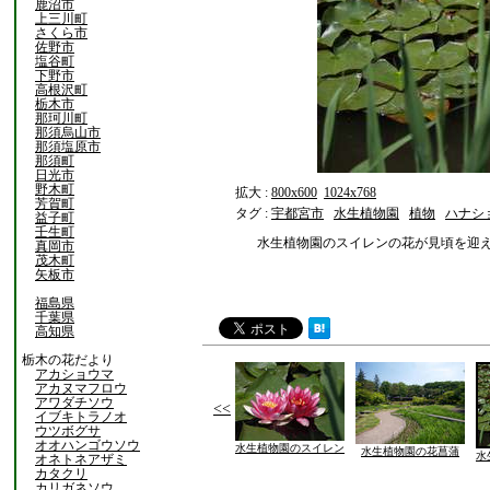
鹿沼市
上三川町
さくら市
佐野市
塩谷町
下野市
高根沢町
栃木市
那珂川町
那須烏山市
那須塩原市
那須町
日光市
野木町
拡大 :
800x600
1024x768
芳賀町
タグ :
宇都宮市
水生植物園
植物
ハナシ
益子町
壬生町
水生植物園のスイレンの花が見頃を迎
真岡市
茂木町
矢板市
福島県
千葉県
高知県
栃木の花だより
アカショウマ
アカヌマフロウ
アワダチソウ
<<
イブキトラノオ
ウツボグサ
オオハンゴウソウ
水生植物園のスイレン
水生植物園の花菖蒲
水
オネトネアザミ
カタクリ
カリガネソウ