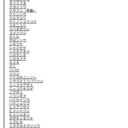
キツリフネ
クガイソウ
クサフジ（草藤）
クリンソウ
クルマユリ
ゲンノショウコウ
コオニユリ
コバギボウシ
コメツツジ
さくら
ザゼンソウ
シモツケ
シャクナゲ
シラネアオイ
シロヤシオ
シロヨメナ
ススキ
ズミ
ソバナ
ツツジ
ツリガネニンジン
トウゴクミツバツツジ
ニッコウアザミ
ニッコウキスゲ
ノアザミ
ノコンギク
バイケイソウ
ハナショウブ
ヒメアジサイ
ヒメシャジン
ヒメジョオン
ホザキシモツケ
ミズヒキ
ミヤマカラマツソウ