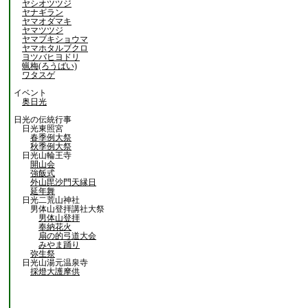
ヤシオツツジ
ヤナギラン
ヤマオダマキ
ヤマツツジ
ヤマブキショウマ
ヤマホタルブクロ
ヨツバヒヨドリ
蝋梅(ろうばい)
ワタスゲ
イベント
奥日光
日光の伝統行事
日光東照宮
春季例大祭
秋季例大祭
日光山輪王寺
開山会
強飯式
外山毘沙門天縁日
延年舞
日光二荒山神社
男体山登拝講社大祭
男体山登拝
奉納花火
扇の的弓道大会
みやま踊り
弥生祭
日光山湯元温泉寺
採燈大護摩供