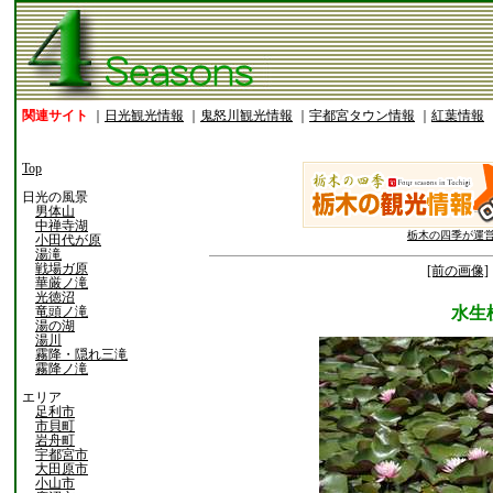
関連サイト
｜
日光観光情報
｜
鬼怒川観光情報
｜
宇都宮タウン情報
｜
紅葉情報
Top
日光の風景
男体山
中禅寺湖
栃木の四季が運
小田代が原
湯滝
戦場ガ原
[前の画像]
華厳ノ滝
光徳沼
竜頭ノ滝
水生
湯の湖
湯川
霧降・隠れ三滝
霧降ノ滝
エリア
足利市
市貝町
岩舟町
宇都宮市
大田原市
小山市