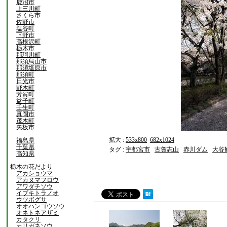
鹿沼市
上三川町
さくら市
佐野市
塩谷町
下野市
高根沢町
栃木市
那珂川町
那須烏山市
那須塩原市
那須町
日光市
野木町
芳賀町
益子町
壬生町
真岡市
茂木町
矢板市
拡大 :
533x800
682x1024
福島県
千葉県
タグ :
宇都宮市
古賀志山
赤川ダム
大谷
高知県
栃木の花だより
アカショウマ
アカヌマフロウ
アワダチソウ
イブキトラノオ
ウツボグサ
オオハンゴウソウ
オネトネアザミ
カタクリ
カリガネソウ