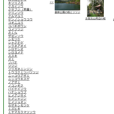
<<
キツリフネ
クガイソウ
クサフジ（草藤）
森林公園の桜とツツジ
クリンソウ
クルマユリ
古賀志山周辺の桜
ゲンノショウコウ
コオニユリ
コバギボウシ
コメツツジ
さくら
ザゼンソウ
シモツケ
シャクナゲ
シラネアオイ
シロヤシオ
シロヨメナ
ススキ
ズミ
ソバナ
ツツジ
ツリガネニンジン
トウゴクミツバツツジ
ニッコウアザミ
ニッコウキスゲ
ノアザミ
ノコンギク
バイケイソウ
ハナショウブ
ヒメアジサイ
ヒメシャジン
ヒメジョオン
ホザキシモツケ
ミズヒキ
ミヤマカラマツソウ