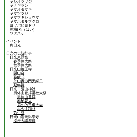
ヤシオツツジ
ヤナギラン
ヤマオダマキ
ヤマツツジ
ヤマブキショウマ
ヤマホタルブクロ
ヨツバヒヨドリ
蝋梅(ろうばい)
ワタスゲ
イベント
奥日光
日光の伝統行事
日光東照宮
春季例大祭
秋季例大祭
日光山輪王寺
開山会
強飯式
外山毘沙門天縁日
延年舞
日光二荒山神社
男体山登拝講社大祭
男体山登拝
奉納花火
扇の的弓道大会
みやま踊り
弥生祭
日光山湯元温泉寺
採燈大護摩供