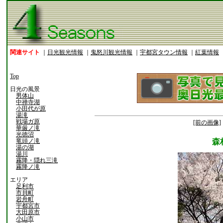
関連サイト
｜
日光観光情報
｜
鬼怒川観光情報
｜
宇都宮タウン情報
｜
紅葉情報
Top
日光の風景
男体山
中禅寺湖
小田代が原
湯滝
戦場ガ原
[前の画像]
華厳ノ滝
光徳沼
竜頭ノ滝
森
湯の湖
湯川
霧降・隠れ三滝
霧降ノ滝
エリア
足利市
市貝町
岩舟町
宇都宮市
大田原市
小山市