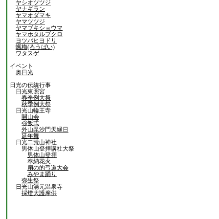
ヤシオツツジ
ヤナギラン
ヤマオダマキ
ヤマツツジ
ヤマブキショウマ
ヤマホタルブクロ
ヨツバヒヨドリ
蝋梅(ろうばい)
ワタスゲ
イベント
奥日光
日光の伝統行事
日光東照宮
春季例大祭
秋季例大祭
日光山輪王寺
開山会
強飯式
外山毘沙門天縁日
延年舞
日光二荒山神社
男体山登拝講社大祭
男体山登拝
奉納花火
扇の的弓道大会
みやま踊り
弥生祭
日光山湯元温泉寺
採燈大護摩供