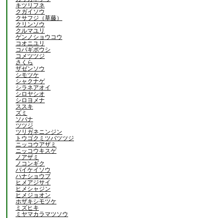
キツリフネ
クガイソウ
クサフジ（草藤）
クリンソウ
クルマユリ
ゲンノショウコウ
コオニユリ
コバギボウシ
コメツツジ
さくら
ザゼンソウ
シモツケ
シャクナゲ
シラネアオイ
シロヤシオ
シロヨメナ
ススキ
ズミ
ソバナ
ツツジ
ツリガネニンジン
トウゴクミツバツツジ
ニッコウアザミ
ニッコウキスゲ
ノアザミ
ノコンギク
バイケイソウ
ハナショウブ
ヒメアジサイ
ヒメシャジン
ヒメジョオン
ホザキシモツケ
ミズヒキ
ミヤマカラマツソウ