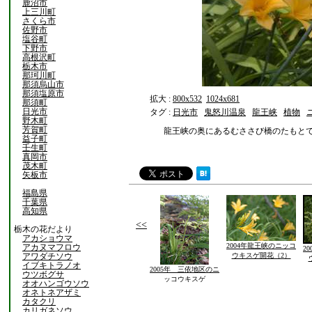
鹿沼市
上三川町
さくら市
佐野市
塩谷町
下野市
高根沢町
栃木市
那珂川町
那須烏山市
那須塩原市
拡大 :
800x532
1024x681
那須町
日光市
タグ :
日光市
鬼怒川温泉
龍王峡
植物
野木町
芳賀町
龍王峡の奥にあるむささび橋のたもと
益子町
壬生町
真岡市
茂木町
矢板市
福島県
千葉県
高知県
<<
栃木の花だより
アカショウマ
2004年龍王峡のニッコ
アカヌマフロウ
2
アワダチソウ
ウキスゲ開花（2）
イブキトラノオ
2005年 三依地区のニ
ウツボグサ
ッコウキスゲ
オオハンゴウソウ
オネトネアザミ
カタクリ
カリガネソウ