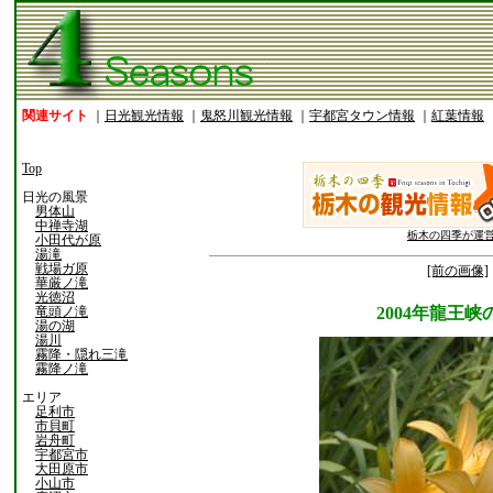
関連サイト
｜
日光観光情報
｜
鬼怒川観光情報
｜
宇都宮タウン情報
｜
紅葉情報
Top
日光の風景
男体山
中禅寺湖
栃木の四季が運
小田代が原
湯滝
戦場ガ原
[前の画像]
華厳ノ滝
光徳沼
竜頭ノ滝
2004年龍王
湯の湖
湯川
霧降・隠れ三滝
霧降ノ滝
エリア
足利市
市貝町
岩舟町
宇都宮市
大田原市
小山市