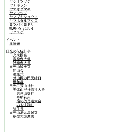
ヤシオツツジ
ヤナギラン
ヤマオダマキ
ヤマツツジ
ヤマブキショウマ
ヤマホタルブクロ
ヨツバヒヨドリ
蝋梅(ろうばい)
ワタスゲ
イベント
奥日光
日光の伝統行事
日光東照宮
春季例大祭
秋季例大祭
日光山輪王寺
開山会
強飯式
外山毘沙門天縁日
延年舞
日光二荒山神社
男体山登拝講社大祭
男体山登拝
奉納花火
扇の的弓道大会
みやま踊り
弥生祭
日光山湯元温泉寺
採燈大護摩供