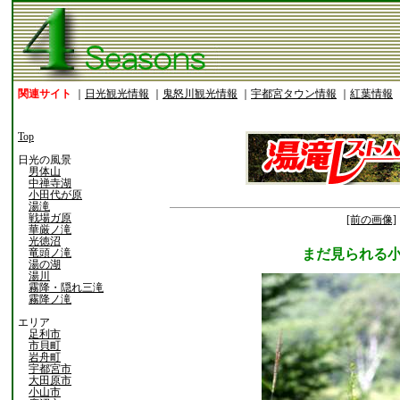
関連サイト
｜
日光観光情報
｜
鬼怒川観光情報
｜
宇都宮タウン情報
｜
紅葉情報
Top
日光の風景
男体山
中禅寺湖
小田代が原
湯滝
戦場ガ原
[前の画像]
華厳ノ滝
光徳沼
竜頭ノ滝
まだ見られる
湯の湖
湯川
霧降・隠れ三滝
霧降ノ滝
エリア
足利市
市貝町
岩舟町
宇都宮市
大田原市
小山市