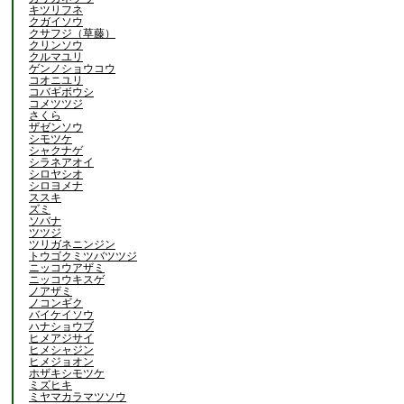
キツリフネ
クガイソウ
クサフジ（草藤）
クリンソウ
クルマユリ
ゲンノショウコウ
コオニユリ
コバギボウシ
コメツツジ
さくら
ザゼンソウ
シモツケ
シャクナゲ
シラネアオイ
シロヤシオ
シロヨメナ
ススキ
ズミ
ソバナ
ツツジ
ツリガネニンジン
トウゴクミツバツツジ
ニッコウアザミ
ニッコウキスゲ
ノアザミ
ノコンギク
バイケイソウ
ハナショウブ
ヒメアジサイ
ヒメシャジン
ヒメジョオン
ホザキシモツケ
ミズヒキ
ミヤマカラマツソウ