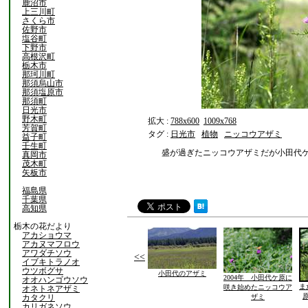
鹿沼市
上三川町
さくら市
佐野市
塩谷町
下野市
高根沢町
栃木市
那珂川町
那須烏山市
那須塩原市
那須町
日光市
野木町
拡大 :
788x600
1009x768
芳賀町
タグ :
日光市
植物
ニッコウアザミ
益子町
壬生町
盛が過ぎたニッコウアザミだが小田代
真岡市
茂木町
矢板市
福島県
千葉県
高知県
栃木の花だより
アカショウマ
アカヌマフロウ
アワダチソウ
<<
イブキトラノオ
ウツボグサ
小田代のアザミ
2004年 小田代ケ原に
オオハンゴウソウ
ま
咲き始めたニッコウア
オネトネアザミ
カタクリ
ザミ
カリガネソウ