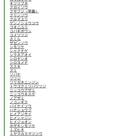
キツリフネ
クガイソウ
クサフジ（草藤）
クリンソウ
クルマユリ
ゲンノショウコウ
コオニユリ
コバギボウシ
コメツツジ
さくら
ザゼンソウ
シモツケ
シャクナゲ
シラネアオイ
シロヤシオ
シロヨメナ
ススキ
ズミ
ソバナ
ツツジ
ツリガネニンジン
トウゴクミツバツツジ
ニッコウアザミ
ニッコウキスゲ
ノアザミ
ノコンギク
バイケイソウ
ハナショウブ
ヒメアジサイ
ヒメシャジン
ヒメジョオン
ホザキシモツケ
ミズヒキ
ミヤマカラマツソウ