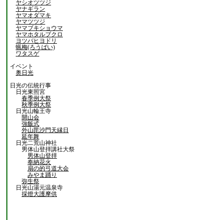
ヤシオツツジ
ヤナギラン
ヤマオダマキ
ヤマツツジ
ヤマブキショウマ
ヤマホタルブクロ
ヨツバヒヨドリ
蝋梅(ろうばい)
ワタスゲ
イベント
奥日光
日光の伝統行事
日光東照宮
春季例大祭
秋季例大祭
日光山輪王寺
開山会
強飯式
外山毘沙門天縁日
延年舞
日光二荒山神社
男体山登拝講社大祭
男体山登拝
奉納花火
扇の的弓道大会
みやま踊り
弥生祭
日光山湯元温泉寺
採燈大護摩供