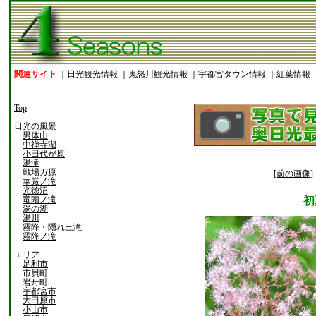
関連サイト
｜
日光観光情報
｜
鬼怒川観光情報
｜
宇都宮タウン情報
｜
紅葉情報
Top
日光の風景
男体山
中禅寺湖
小田代が原
湯滝
戦場ガ原
[前の画像]
華厳ノ滝
光徳沼
竜頭ノ滝
初
湯の湖
湯川
霧降・隠れ三滝
霧降ノ滝
エリア
足利市
市貝町
岩舟町
宇都宮市
大田原市
小山市