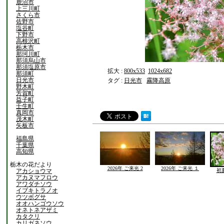
鹿沼市
上三川町
さくら市
佐野市
塩谷町
下野市
高根沢町
栃木市
那珂川町
那須烏山市
那須塩原市
拡大 :
800x533
1024x682
那須町
日光市
タグ :
日光市
霧降高原
野木町
芳賀町
益子町
壬生町
真岡市
茂木町
矢板市
福島県
千葉県
高知県
栃木の花だより
2026年 ご来光 2
2026年 ご来光 １
アカショウマ
初
アカヌマフロウ
アワダチソウ
イブキトラノオ
ウツボグサ
オオハンゴウソウ
オネトネアザミ
カタクリ
カリガネソウ