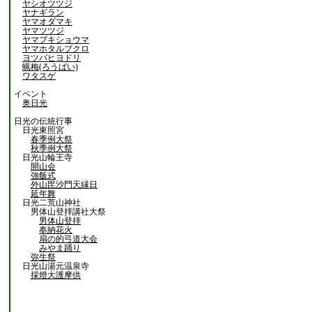
ヤシオツツジ
ヤナギラン
ヤマオダマキ
ヤマツツジ
ヤマブキショウマ
ヤマホタルブクロ
ヨツバヒヨドリ
蝋梅(ろうばい)
ワタスゲ
イベント
奥日光
日光の伝統行事
日光東照宮
春季例大祭
秋季例大祭
日光山輪王寺
開山会
強飯式
外山毘沙門天縁日
延年舞
日光二荒山神社
男体山登拝講社大祭
男体山登拝
奉納花火
扇の的弓道大会
みやま踊り
弥生祭
日光山湯元温泉寺
採燈大護摩供