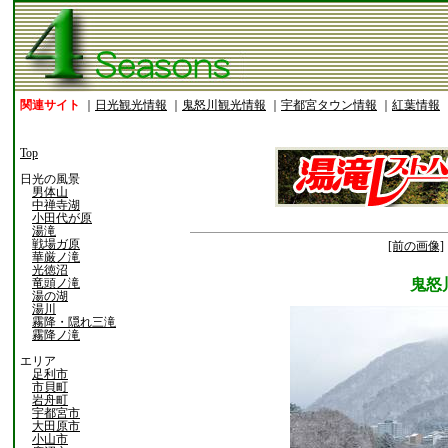
関連サイト
｜
日光観光情報
｜
鬼怒川観光情報
｜
宇都宮タウン情報
｜
紅葉情報
Top
日光の風景
男体山
中禅寺湖
小田代が原
湯滝
戦場ガ原
[前の画像]
華厳ノ滝
光徳沼
竜頭ノ滝
鬼怒
湯の湖
湯川
霧降・隠れ三滝
霧降ノ滝
エリア
足利市
市貝町
岩舟町
宇都宮市
大田原市
小山市