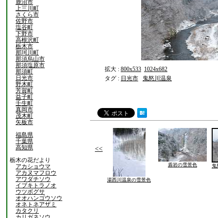
鹿沼市
上三川町
さくら市
佐野市
塩谷町
下野市
高根沢町
栃木市
那珂川町
那須烏山市
那須塩原市
拡大 :
800x533
1024x682
那須町
日光市
タグ :
日光市
鬼怒川温泉
野木町
芳賀町
益子町
壬生町
真岡市
茂木町
矢板市
福島県
千葉県
高知県
<<
栃木の花だより
盾岩の雪景色
アカショウマ
鬼
アカヌマフロウ
アワダチソウ
湯西川温泉の雪景色
イブキトラノオ
ウツボグサ
オオハンゴウソウ
オネトネアザミ
カタクリ
カリガネソウ