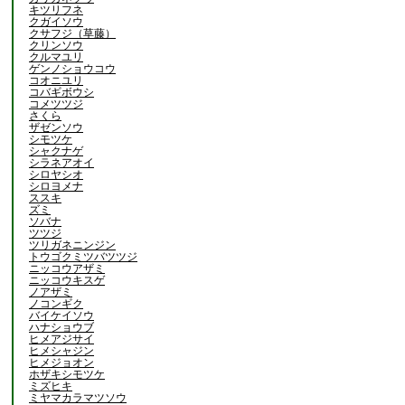
キツリフネ
クガイソウ
クサフジ（草藤）
クリンソウ
クルマユリ
ゲンノショウコウ
コオニユリ
コバギボウシ
コメツツジ
さくら
ザゼンソウ
シモツケ
シャクナゲ
シラネアオイ
シロヤシオ
シロヨメナ
ススキ
ズミ
ソバナ
ツツジ
ツリガネニンジン
トウゴクミツバツツジ
ニッコウアザミ
ニッコウキスゲ
ノアザミ
ノコンギク
バイケイソウ
ハナショウブ
ヒメアジサイ
ヒメシャジン
ヒメジョオン
ホザキシモツケ
ミズヒキ
ミヤマカラマツソウ