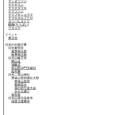
ヤシオツツジ
ヤナギラン
ヤマオダマキ
ヤマツツジ
ヤマブキショウマ
ヤマホタルブクロ
ヨツバヒヨドリ
蝋梅(ろうばい)
ワタスゲ
イベント
奥日光
日光の伝統行事
日光東照宮
春季例大祭
秋季例大祭
日光山輪王寺
開山会
強飯式
外山毘沙門天縁日
延年舞
日光二荒山神社
男体山登拝講社大祭
男体山登拝
奉納花火
扇の的弓道大会
みやま踊り
弥生祭
日光山湯元温泉寺
採燈大護摩供