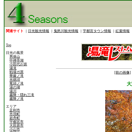
関連サイト
｜
日光観光情報
｜
鬼怒川観光情報
｜
宇都宮タウン情報
｜
紅葉情報
Top
日光の風景
男体山
中禅寺湖
小田代が原
湯滝
戦場ガ原
[前の画像]
華厳ノ滝
光徳沼
竜頭ノ滝
大
湯の湖
湯川
霧降・隠れ三滝
霧降ノ滝
エリア
足利市
市貝町
岩舟町
宇都宮市
大田原市
小山市