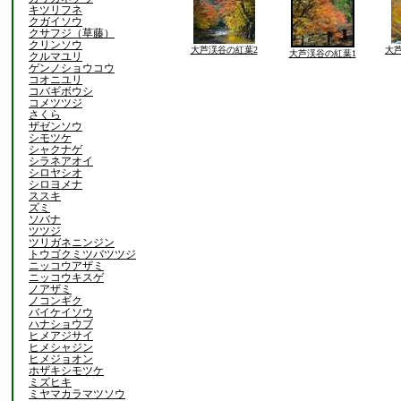
キツリフネ
クガイソウ
クサフジ（草藤）
クリンソウ
大芦渓谷の紅葉2
大
大芦渓谷の紅葉1
クルマユリ
ゲンノショウコウ
コオニユリ
コバギボウシ
コメツツジ
さくら
ザゼンソウ
シモツケ
シャクナゲ
シラネアオイ
シロヤシオ
シロヨメナ
ススキ
ズミ
ソバナ
ツツジ
ツリガネニンジン
トウゴクミツバツツジ
ニッコウアザミ
ニッコウキスゲ
ノアザミ
ノコンギク
バイケイソウ
ハナショウブ
ヒメアジサイ
ヒメシャジン
ヒメジョオン
ホザキシモツケ
ミズヒキ
ミヤマカラマツソウ