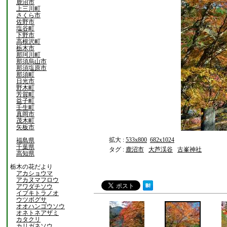
鹿沼市
上三川町
さくら市
佐野市
塩谷町
下野市
高根沢町
栃木市
那珂川町
那須烏山市
那須塩原市
那須町
日光市
野木町
芳賀町
益子町
壬生町
真岡市
茂木町
矢板市
拡大 :
533x800
682x1024
福島県
千葉県
タグ :
鹿沼市
大芦渓谷
古峯神社
高知県
栃木の花だより
アカショウマ
アカヌマフロウ
アワダチソウ
イブキトラノオ
ウツボグサ
オオハンゴウソウ
オネトネアザミ
カタクリ
カリガネソウ