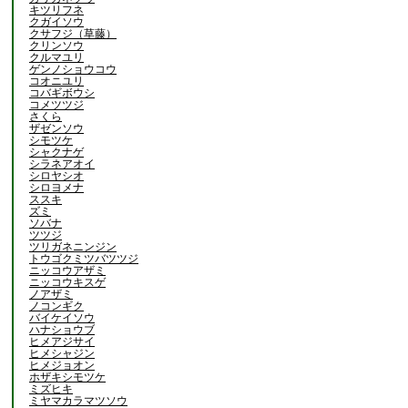
キツリフネ
クガイソウ
クサフジ（草藤）
クリンソウ
クルマユリ
ゲンノショウコウ
コオニユリ
コバギボウシ
コメツツジ
さくら
ザゼンソウ
シモツケ
シャクナゲ
シラネアオイ
シロヤシオ
シロヨメナ
ススキ
ズミ
ソバナ
ツツジ
ツリガネニンジン
トウゴクミツバツツジ
ニッコウアザミ
ニッコウキスゲ
ノアザミ
ノコンギク
バイケイソウ
ハナショウブ
ヒメアジサイ
ヒメシャジン
ヒメジョオン
ホザキシモツケ
ミズヒキ
ミヤマカラマツソウ