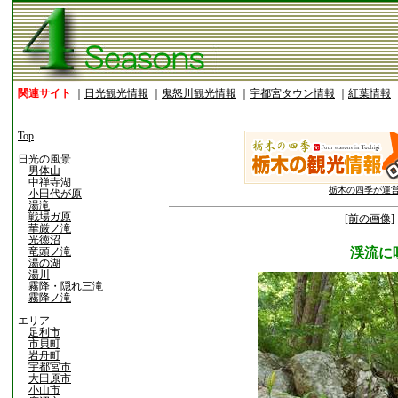
関連サイト
｜
日光観光情報
｜
鬼怒川観光情報
｜
宇都宮タウン情報
｜
紅葉情報
Top
日光の風景
男体山
中禅寺湖
栃木の四季が運
小田代が原
湯滝
戦場ガ原
[前の画像]
華厳ノ滝
光徳沼
竜頭ノ滝
渓流に
湯の湖
湯川
霧降・隠れ三滝
霧降ノ滝
エリア
足利市
市貝町
岩舟町
宇都宮市
大田原市
小山市