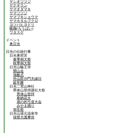
ヤシオツツジ
ヤナギラン
ヤマオダマキ
ヤマツツジ
ヤマブキショウマ
ヤマホタルブクロ
ヨツバヒヨドリ
蝋梅(ろうばい)
ワタスゲ
イベント
奥日光
日光の伝統行事
日光東照宮
春季例大祭
秋季例大祭
日光山輪王寺
開山会
強飯式
外山毘沙門天縁日
延年舞
日光二荒山神社
男体山登拝講社大祭
男体山登拝
奉納花火
扇の的弓道大会
みやま踊り
弥生祭
日光山湯元温泉寺
採燈大護摩供