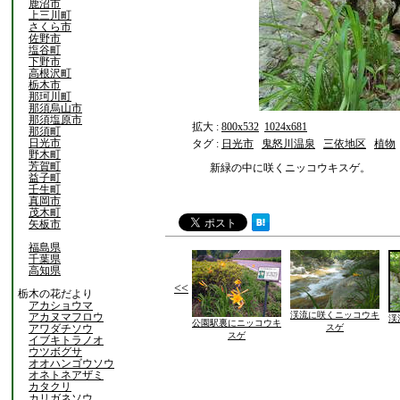
鹿沼市
上三川町
さくら市
佐野市
塩谷町
下野市
高根沢町
栃木市
那珂川町
那須烏山市
那須塩原市
拡大 :
800x532
1024x681
那須町
日光市
タグ :
日光市
鬼怒川温泉
三依地区
植物
野木町
芳賀町
新緑の中に咲くニッコウキスゲ。
益子町
壬生町
真岡市
茂木町
矢板市
福島県
千葉県
高知県
<<
栃木の花だより
アカショウマ
渓流に咲くニッコウキ
アカヌマフロウ
渓
公園駅裏にニッコウキ
アワダチソウ
スゲ
スゲ
イブキトラノオ
ウツボグサ
オオハンゴウソウ
オネトネアザミ
カタクリ
カリガネソウ