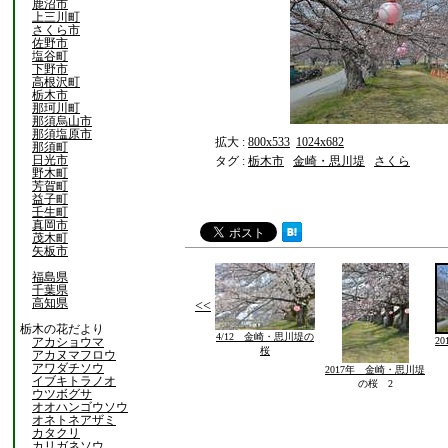
鹿沼市
上三川町
さくら市
佐野市
塩谷町
下野市
高根沢町
栃木市
那珂川町
那須烏山市
那須塩原市
拡大 :
800x533
1024x682
那須町
日光市
タグ :
栃木市
金崎・思川堤
さくら
野木町
芳賀町
益子町
壬生町
真岡市
茂木町
矢板市
福島県
千葉県
高知県
<<
栃木の花だより
4/12 金崎・思川堤の
アカショウマ
2
桜
アカヌマフロウ
アワダチソウ
2017年 金崎・思川堤
イブキトラノオ
の桜 2
ウツボグサ
オオハンゴウソウ
オネトネアザミ
カタクリ
カリガネソウ