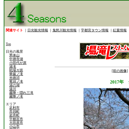
関連サイト
｜
日光観光情報
｜
鬼怒川観光情報
｜
宇都宮タウン情報
｜
紅葉情報
Top
日光の風景
男体山
中禅寺湖
小田代が原
湯滝
戦場ガ原
[前の画像]
華厳ノ滝
光徳沼
竜頭ノ滝
2017
湯の湖
湯川
霧降・隠れ三滝
霧降ノ滝
エリア
足利市
市貝町
岩舟町
宇都宮市
大田原市
小山市