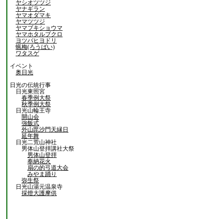
ヤシオツツジ
ヤナギラン
ヤマオダマキ
ヤマツツジ
ヤマブキショウマ
ヤマホタルブクロ
ヨツバヒヨドリ
蝋梅(ろうばい)
ワタスゲ
イベント
奥日光
日光の伝統行事
日光東照宮
春季例大祭
秋季例大祭
日光山輪王寺
開山会
強飯式
外山毘沙門天縁日
延年舞
日光二荒山神社
男体山登拝講社大祭
男体山登拝
奉納花火
扇の的弓道大会
みやま踊り
弥生祭
日光山湯元温泉寺
採燈大護摩供