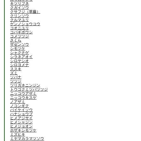
キツリフネ
クガイソウ
クサフジ（草藤）
クリンソウ
クルマユリ
ゲンノショウコウ
コオニユリ
コバギボウシ
コメツツジ
さくら
ザゼンソウ
シモツケ
シャクナゲ
シラネアオイ
シロヤシオ
シロヨメナ
ススキ
ズミ
ソバナ
ツツジ
ツリガネニンジン
トウゴクミツバツツジ
ニッコウアザミ
ニッコウキスゲ
ノアザミ
ノコンギク
バイケイソウ
ハナショウブ
ヒメアジサイ
ヒメシャジン
ヒメジョオン
ホザキシモツケ
ミズヒキ
ミヤマカラマツソウ