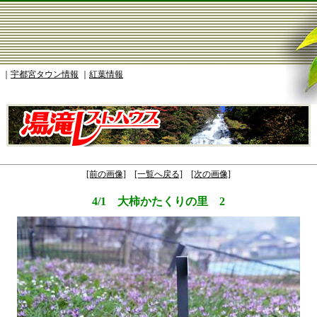
｜
宇都宮タウン情報
｜
紅葉情報
[前の画像]
[一覧へ戻る]
[次の画像]
4/1 大柿かたくりの里 2