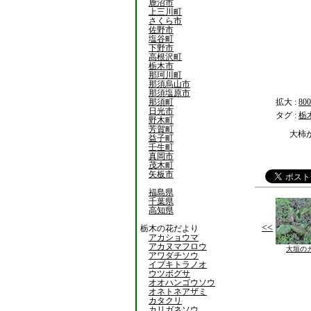
鹿沼市
上三川町
さくら市
佐野市
塩谷町
下野市
高根沢町
栃木市
那珂川町
那須烏山市
那須塩原市
那須町
拡大 :
800
日光市
タグ :
栃
野木町
芳賀町
大柿
益子町
壬生町
真岡市
茂木町
矢板市
福島県
千葉県
高知県
<<
栃木の花だより
アカショウマ
アカヌマフロウ
大垣の
アワダチソウ
イブキトラノオ
ウツボグサ
オオハンゴウソウ
オネトネアザミ
カタクリ
カリガネソウ