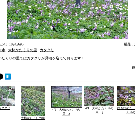
x543
1024x695
撮影 : 2
木市
大柿かたくりの里
カタクリ
かたくりの里ではカタクリが見頃を迎えております！
画
カタクリ
咲き始めた
4/1 大柿かたくりの
4/1 大柿かたくりの
くり
里 1
里 2
大柿かたくりの里