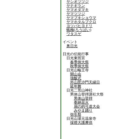
ヤシオツツジ
ヤナギラン
ヤマオダマキ
ヤマツツジ
ヤマブキショウマ
ヤマホタルブクロ
ヨツバヒヨドリ
蝋梅(ろうばい)
ワタスゲ
イベント
奥日光
日光の伝統行事
日光東照宮
春季例大祭
秋季例大祭
日光山輪王寺
開山会
強飯式
外山毘沙門天縁日
延年舞
日光二荒山神社
男体山登拝講社大祭
男体山登拝
奉納花火
扇の的弓道大会
みやま踊り
弥生祭
日光山湯元温泉寺
採燈大護摩供