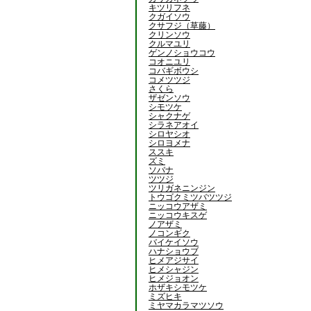
キツリフネ
クガイソウ
クサフジ（草藤）
クリンソウ
クルマユリ
ゲンノショウコウ
コオニユリ
コバギボウシ
コメツツジ
さくら
ザゼンソウ
シモツケ
シャクナゲ
シラネアオイ
シロヤシオ
シロヨメナ
ススキ
ズミ
ソバナ
ツツジ
ツリガネニンジン
トウゴクミツバツツジ
ニッコウアザミ
ニッコウキスゲ
ノアザミ
ノコンギク
バイケイソウ
ハナショウブ
ヒメアジサイ
ヒメシャジン
ヒメジョオン
ホザキシモツケ
ミズヒキ
ミヤマカラマツソウ