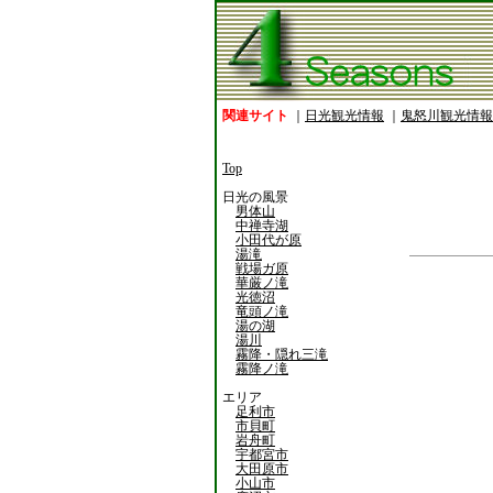
関連サイト
｜
日光観光情報
｜
鬼怒川観光情報
Top
日光の風景
男体山
中禅寺湖
小田代が原
湯滝
戦場ガ原
華厳ノ滝
光徳沼
竜頭ノ滝
湯の湖
湯川
霧降・隠れ三滝
霧降ノ滝
エリア
足利市
市貝町
岩舟町
宇都宮市
大田原市
小山市