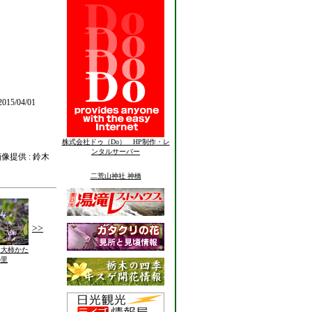
015/04/01
株式会社ドゥ（Do） HP制作・レ
ンタルサーバー
像提供 : 鈴木
二荒山神社 神橋
>>
、大柿かた
の里