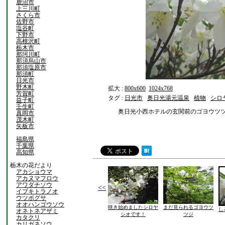
鹿沼市
上三川町
さくら市
佐野市
塩谷町
下野市
高根沢町
栃木市
那珂川町
那須烏山市
那須塩原市
那須町
日光市
野木町
拡大 :
800x600
1024x768
芳賀町
タグ :
日光市
奥日光湯元温泉
植物
シロ
益子町
壬生町
奥日光小西ホテルの玄関前のゴヨウツ
真岡市
茂木町
矢板市
福島県
千葉県
高知県
栃木の花だより
アカショウマ
アカヌマフロウ
アワダチソウ
<<
イブキトラノオ
ウツボグサ
オオハンゴウソウ
咲き始めましたシロヤ
まだ見られるゴヨウツ
し
オネトネアザミ
シオです！
ツジ
カタクリ
カリガネソウ