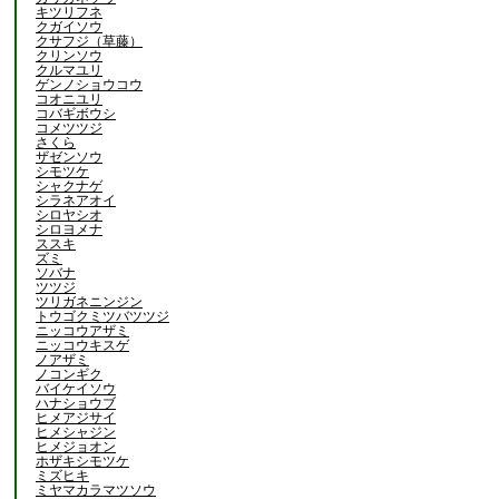
キツリフネ
クガイソウ
クサフジ（草藤）
クリンソウ
クルマユリ
ゲンノショウコウ
コオニユリ
コバギボウシ
コメツツジ
さくら
ザゼンソウ
シモツケ
シャクナゲ
シラネアオイ
シロヤシオ
シロヨメナ
ススキ
ズミ
ソバナ
ツツジ
ツリガネニンジン
トウゴクミツバツツジ
ニッコウアザミ
ニッコウキスゲ
ノアザミ
ノコンギク
バイケイソウ
ハナショウブ
ヒメアジサイ
ヒメシャジン
ヒメジョオン
ホザキシモツケ
ミズヒキ
ミヤマカラマツソウ