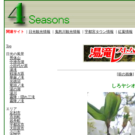
関連サイト
｜
日光観光情報
｜
鬼怒川観光情報
｜
宇都宮タウン情報
｜
紅葉情報
Top
日光の風景
男体山
中禅寺湖
小田代が原
湯滝
戦場ガ原
[前の画像]
華厳ノ滝
光徳沼
竜頭ノ滝
しろヤシ
湯の湖
湯川
霧降・隠れ三滝
霧降ノ滝
エリア
足利市
市貝町
岩舟町
宇都宮市
大田原市
小山市