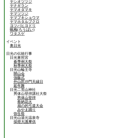
ヤシオツツジ
ヤナギラン
ヤマオダマキ
ヤマツツジ
ヤマブキショウマ
ヤマホタルブクロ
ヨツバヒヨドリ
蝋梅(ろうばい)
ワタスゲ
イベント
奥日光
日光の伝統行事
日光東照宮
春季例大祭
秋季例大祭
日光山輪王寺
開山会
強飯式
外山毘沙門天縁日
延年舞
日光二荒山神社
男体山登拝講社大祭
男体山登拝
奉納花火
扇の的弓道大会
みやま踊り
弥生祭
日光山湯元温泉寺
採燈大護摩供