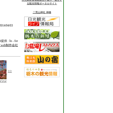
る観光情報ポータルサイト
二荒山神社 神橋
014/04/03
供 : In - for
web制作会社
>>
ツツジ