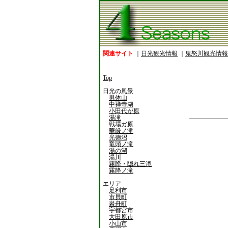
関連サイト
｜
日光観光情報
｜
鬼怒川観光情報
Top
日光の風景
男体山
中禅寺湖
小田代が原
湯滝
戦場ガ原
華厳ノ滝
光徳沼
竜頭ノ滝
湯の湖
湯川
霧降・隠れ三滝
霧降ノ滝
エリア
足利市
市貝町
岩舟町
宇都宮市
大田原市
小山市