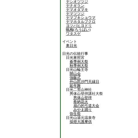
ヤシオツツジ
ヤナギラン
ヤマオダマキ
ヤマツツジ
ヤマブキショウマ
ヤマホタルブクロ
ヨツバヒヨドリ
蝋梅(ろうばい)
ワタスゲ
イベント
奥日光
日光の伝統行事
日光東照宮
春季例大祭
秋季例大祭
日光山輪王寺
開山会
強飯式
外山毘沙門天縁日
延年舞
日光二荒山神社
男体山登拝講社大祭
男体山登拝
奉納花火
扇の的弓道大会
みやま踊り
弥生祭
日光山湯元温泉寺
採燈大護摩供