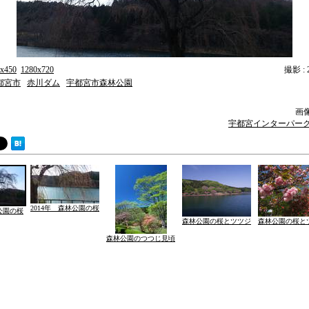
x450
1280x720
撮影 : 2
都宮市
赤川ダム
宇都宮市森林公園
画像提
宇都宮インターパーク
2014年 森林公園の桜
林公園の桜
森林公園の桜とツツジ
森林公園の桜と
森林公園のつつじ見頃