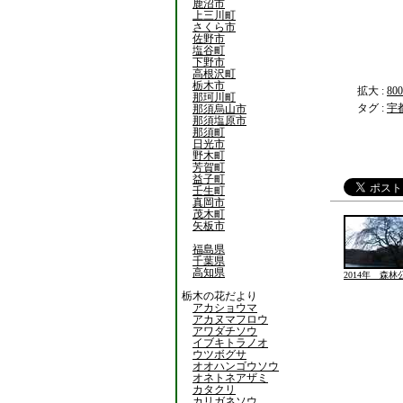
鹿沼市
上三川町
さくら市
佐野市
塩谷町
下野市
高根沢町
栃木市
拡大 :
800
那珂川町
タグ :
宇
那須烏山市
那須塩原市
那須町
日光市
野木町
芳賀町
益子町
壬生町
真岡市
茂木町
矢板市
福島県
千葉県
高知県
2014年 森
栃木の花だより
アカショウマ
アカヌマフロウ
アワダチソウ
イブキトラノオ
ウツボグサ
オオハンゴウソウ
オネトネアザミ
カタクリ
カリガネソウ