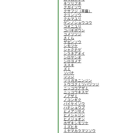
キツリフネ
クガイソウ
クサフジ（草藤）
クリンソウ
クルマユリ
ゲンノショウコウ
コオニユリ
コバギボウシ
コメツツジ
さくら
ザゼンソウ
シモツケ
シャクナゲ
シラネアオイ
シロヤシオ
シロヨメナ
ススキ
ズミ
ソバナ
ツツジ
ツリガネニンジン
トウゴクミツバツツジ
ニッコウアザミ
ニッコウキスゲ
ノアザミ
ノコンギク
バイケイソウ
ハナショウブ
ヒメアジサイ
ヒメシャジン
ヒメジョオン
ホザキシモツケ
ミズヒキ
ミヤマカラマツソウ