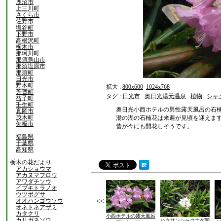
鹿沼市
上三川町
さくら市
佐野市
塩谷町
下野市
高根沢町
栃木市
那珂川町
那須烏山市
那須塩原市
那須町
日光市
野木町
拡大 :
800x600
1024x768
芳賀町
タグ :
日光市
奥日光湯元温泉
植物
シャ
益子町
壬生町
奥日光小西ホテルの男性露天風呂の石
真岡市
茂木町
湯の湖の石楠花は来週が見頃を迎えま
矢板市
蕾が今にも開花しそうです。
福島県
千葉県
高知県
栃木の花だより
アカショウマ
アカヌマフロウ
アワダチソウ
イブキトラノオ
ウツボグサ
オオハンゴウソウ
<<
オネトネアザミ
カタクリ
小西ホテルの露天風呂
カリガネソウ
ハクサンシャクナゲ開