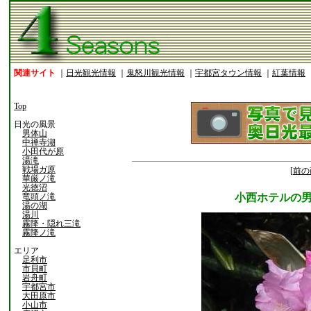
関連サイト
｜
日光観光情報
｜
鬼怒川観光情報
｜
宇都宮タウン情報
｜
紅葉情報
Top
日光の風景
男体山
中禅寺湖
小田代が原
湯滝
戦場ガ原
[前の
華厳ノ滝
光徳沼
竜頭ノ滝
小西ホテルの
湯の湖
湯川
霧降・隠れ三滝
霧降ノ滝
エリア
足利市
市貝町
岩舟町
宇都宮市
大田原市
小山市