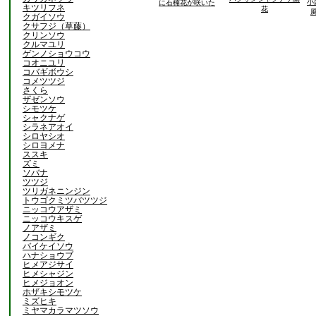
小
に石楠花が咲いた
キツリフネ
花
クガイソウ
クサフジ（草藤）
クリンソウ
クルマユリ
ゲンノショウコウ
コオニユリ
コバギボウシ
コメツツジ
さくら
ザゼンソウ
シモツケ
シャクナゲ
シラネアオイ
シロヤシオ
シロヨメナ
ススキ
ズミ
ソバナ
ツツジ
ツリガネニンジン
トウゴクミツバツツジ
ニッコウアザミ
ニッコウキスゲ
ノアザミ
ノコンギク
バイケイソウ
ハナショウブ
ヒメアジサイ
ヒメシャジン
ヒメジョオン
ホザキシモツケ
ミズヒキ
ミヤマカラマツソウ