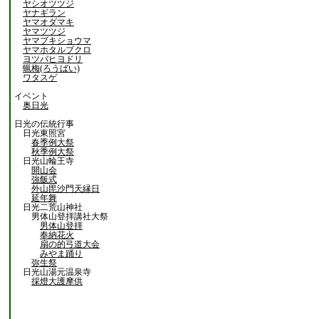
ヤシオツツジ
ヤナギラン
ヤマオダマキ
ヤマツツジ
ヤマブキショウマ
ヤマホタルブクロ
ヨツバヒヨドリ
蝋梅(ろうばい)
ワタスゲ
イベント
奥日光
日光の伝統行事
日光東照宮
春季例大祭
秋季例大祭
日光山輪王寺
開山会
強飯式
外山毘沙門天縁日
延年舞
日光二荒山神社
男体山登拝講社大祭
男体山登拝
奉納花火
扇の的弓道大会
みやま踊り
弥生祭
日光山湯元温泉寺
採燈大護摩供