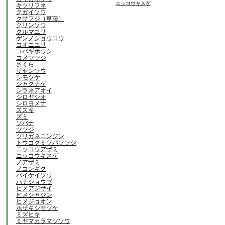
ニッコウキスゲ
キツリフネ
クガイソウ
クサフジ（草藤）
クリンソウ
クルマユリ
ゲンノショウコウ
コオニユリ
コバギボウシ
コメツツジ
さくら
ザゼンソウ
シモツケ
シャクナゲ
シラネアオイ
シロヤシオ
シロヨメナ
ススキ
ズミ
ソバナ
ツツジ
ツリガネニンジン
トウゴクミツバツツジ
ニッコウアザミ
ニッコウキスゲ
ノアザミ
ノコンギク
バイケイソウ
ハナショウブ
ヒメアジサイ
ヒメシャジン
ヒメジョオン
ホザキシモツケ
ミズヒキ
ミヤマカラマツソウ