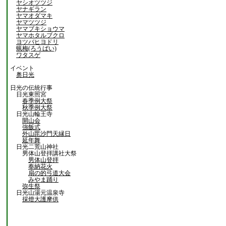
ヤシオツツジ
ヤナギラン
ヤマオダマキ
ヤマツツジ
ヤマブキショウマ
ヤマホタルブクロ
ヨツバヒヨドリ
蝋梅(ろうばい)
ワタスゲ
イベント
奥日光
日光の伝統行事
日光東照宮
春季例大祭
秋季例大祭
日光山輪王寺
開山会
強飯式
外山毘沙門天縁日
延年舞
日光二荒山神社
男体山登拝講社大祭
男体山登拝
奉納花火
扇の的弓道大会
みやま踊り
弥生祭
日光山湯元温泉寺
採燈大護摩供