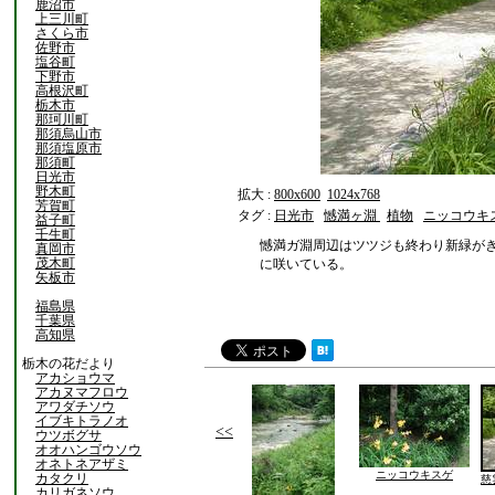
鹿沼市
上三川町
さくら市
佐野市
塩谷町
下野市
高根沢町
栃木市
那珂川町
那須烏山市
那須塩原市
那須町
日光市
野木町
拡大 :
800x600
1024x768
芳賀町
タグ :
日光市
憾満ヶ淵
植物
ニッコウキ
益子町
壬生町
憾満ガ淵周辺はツツジも終わり新緑が
真岡市
茂木町
に咲いている。
矢板市
福島県
千葉県
高知県
栃木の花だより
アカショウマ
アカヌマフロウ
アワダチソウ
イブキトラノオ
<<
ウツボグサ
オオハンゴウソウ
オネトネアザミ
ニッコウキスゲ
カタクリ
慈
カリガネソウ