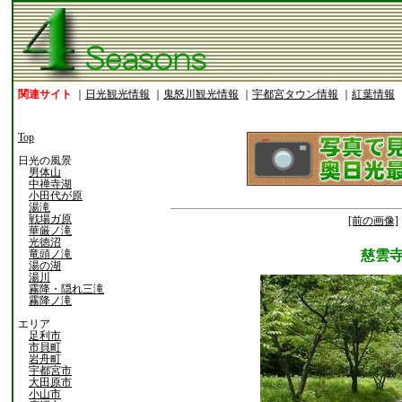
関連サイト
｜
日光観光情報
｜
鬼怒川観光情報
｜
宇都宮タウン情報
｜
紅葉情報
Top
日光の風景
男体山
中禅寺湖
小田代が原
湯滝
戦場ガ原
[前の画像]
華厳ノ滝
光徳沼
竜頭ノ滝
慈雲
湯の湖
湯川
霧降・隠れ三滝
霧降ノ滝
エリア
足利市
市貝町
岩舟町
宇都宮市
大田原市
小山市