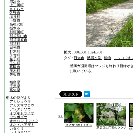
鹿沼市
上三川町
さくら市
佐野市
塩谷町
下野市
高根沢町
栃木市
那珂川町
那須烏山市
那須塩原市
那須町
日光市
野木町
拡大 :
800x600
1024x768
芳賀町
タグ :
日光市
憾満ヶ淵
植物
ニッコウキ
益子町
壬生町
憾満ガ淵周辺はツツジも終わり新緑が
真岡市
茂木町
に咲いている。
矢板市
福島県
千葉県
高知県
栃木の花だより
アカショウマ
アカヌマフロウ
アワダチソウ
イブキトラノオ
<<
ウツボグサ
オオハンゴウソウ
オネトネアザミ
タマガワホトトギス
慈雲寺山門前のツツジ
カタクリ
慈
カリガネソウ