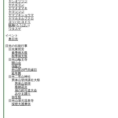
ヤシオツツジ
ヤナギラン
ヤマオダマキ
ヤマツツジ
ヤマブキショウマ
ヤマホタルブクロ
ヨツバヒヨドリ
蝋梅(ろうばい)
ワタスゲ
イベント
奥日光
日光の伝統行事
日光東照宮
春季例大祭
秋季例大祭
日光山輪王寺
開山会
強飯式
外山毘沙門天縁日
延年舞
日光二荒山神社
男体山登拝講社大祭
男体山登拝
奉納花火
扇の的弓道大会
みやま踊り
弥生祭
日光山湯元温泉寺
採燈大護摩供