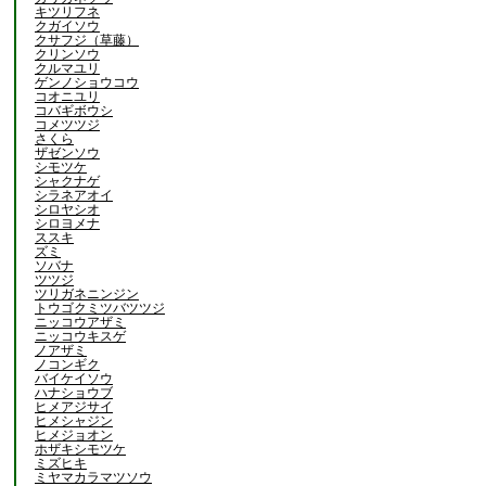
キツリフネ
クガイソウ
クサフジ（草藤）
クリンソウ
クルマユリ
ゲンノショウコウ
コオニユリ
コバギボウシ
コメツツジ
さくら
ザゼンソウ
シモツケ
シャクナゲ
シラネアオイ
シロヤシオ
シロヨメナ
ススキ
ズミ
ソバナ
ツツジ
ツリガネニンジン
トウゴクミツバツツジ
ニッコウアザミ
ニッコウキスゲ
ノアザミ
ノコンギク
バイケイソウ
ハナショウブ
ヒメアジサイ
ヒメシャジン
ヒメジョオン
ホザキシモツケ
ミズヒキ
ミヤマカラマツソウ