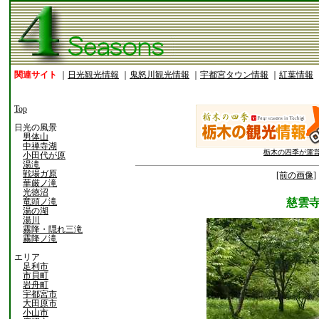
関連サイト
｜
日光観光情報
｜
鬼怒川観光情報
｜
宇都宮タウン情報
｜
紅葉情報
Top
日光の風景
男体山
中禅寺湖
栃木の四季が運
小田代が原
湯滝
戦場ガ原
[前の画像]
華厳ノ滝
光徳沼
竜頭ノ滝
慈雲
湯の湖
湯川
霧降・隠れ三滝
霧降ノ滝
エリア
足利市
市貝町
岩舟町
宇都宮市
大田原市
小山市