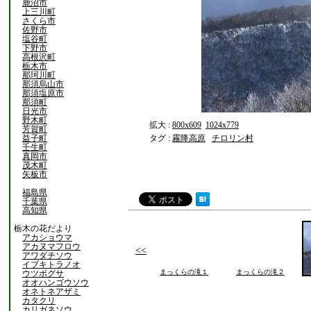
鹿沼市
上三川町
さくら市
佐野市
塩谷町
下野市
高根沢町
栃木市
那珂川町
那須烏山市
那須塩原市
那須町
日光市
野木町
拡大 :
800x609
1024x779
芳賀町
益子町
タグ :
霧降高原
チロリン村
壬生町
真岡市
茂木町
矢板市
福島県
千葉県
高知県
栃木の花だより
アカショウマ
アカヌマフロウ
<<
アワダチソウ
イブキトラノオ
まっくらの滝１
まっくらの滝２
ウツボグサ
オオハンゴウソウ
オネトネアザミ
カタクリ
カリガネソウ