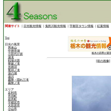
関連サイト
｜
日光観光情報
｜
鬼怒川観光情報
｜
宇都宮タウン情報
｜
紅葉情報
Top
日光の風景
男体山
中禅寺湖
栃木の四季が運
小田代が原
湯滝
戦場ガ原
[前の画像]
華厳ノ滝
光徳沼
竜頭ノ滝
湯の湖
湯川
霧降・隠れ三滝
霧降ノ滝
エリア
足利市
市貝町
岩舟町
宇都宮市
大田原市
小山市