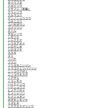
キツリフネ
クガイソウ
クサフジ（草藤）
クリンソウ
クルマユリ
ゲンノショウコウ
コオニユリ
コバギボウシ
コメツツジ
さくら
ザゼンソウ
シモツケ
シャクナゲ
シラネアオイ
シロヤシオ
シロヨメナ
ススキ
ズミ
ソバナ
ツツジ
ツリガネニンジン
トウゴクミツバツツジ
ニッコウアザミ
ニッコウキスゲ
ノアザミ
ノコンギク
バイケイソウ
ハナショウブ
ヒメアジサイ
ヒメシャジン
ヒメジョオン
ホザキシモツケ
ミズヒキ
ミヤマカラマツソウ