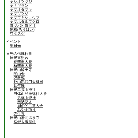
ヤシオツツジ
ヤナギラン
ヤマオダマキ
ヤマツツジ
ヤマブキショウマ
ヤマホタルブクロ
ヨツバヒヨドリ
蝋梅(ろうばい)
ワタスゲ
イベント
奥日光
日光の伝統行事
日光東照宮
春季例大祭
秋季例大祭
日光山輪王寺
開山会
強飯式
外山毘沙門天縁日
延年舞
日光二荒山神社
男体山登拝講社大祭
男体山登拝
奉納花火
扇の的弓道大会
みやま踊り
弥生祭
日光山湯元温泉寺
採燈大護摩供