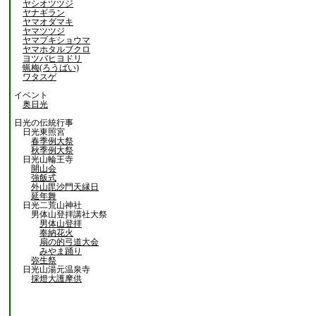
ヤシオツツジ
ヤナギラン
ヤマオダマキ
ヤマツツジ
ヤマブキショウマ
ヤマホタルブクロ
ヨツバヒヨドリ
蝋梅(ろうばい)
ワタスゲ
イベント
奥日光
日光の伝統行事
日光東照宮
春季例大祭
秋季例大祭
日光山輪王寺
開山会
強飯式
外山毘沙門天縁日
延年舞
日光二荒山神社
男体山登拝講社大祭
男体山登拝
奉納花火
扇の的弓道大会
みやま踊り
弥生祭
日光山湯元温泉寺
採燈大護摩供