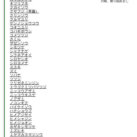
の桜、散り始めまし
キツリフネ
た。
クガイソウ
クサフジ（草藤）
クリンソウ
クルマユリ
ゲンノショウコウ
コオニユリ
コバギボウシ
コメツツジ
さくら
ザゼンソウ
シモツケ
シャクナゲ
シラネアオイ
シロヤシオ
シロヨメナ
ススキ
ズミ
ソバナ
ツツジ
ツリガネニンジン
トウゴクミツバツツジ
ニッコウアザミ
ニッコウキスゲ
ノアザミ
ノコンギク
バイケイソウ
ハナショウブ
ヒメアジサイ
ヒメシャジン
ヒメジョオン
ホザキシモツケ
ミズヒキ
ミヤマカラマツソウ