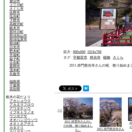
鹿沼市
上三川町
さくら市
佐野市
塩谷町
下野市
高根沢町
栃木市
那珂川町
那須烏山市
那須塩原市
那須町
日光市
野木町
拡大 :
800x600
1024x768
芳賀町
タグ :
宇都宮市
慈光寺
植物
さくら
益子町
壬生町
2011.赤門慈光寺さんの桜、散り始めま
真岡市
茂木町
矢板市
福島県
千葉県
高知県
栃木の花だより
アカショウマ
アカヌマフロウ
アワダチソウ
<<
イブキトラノオ
ウツボグサ
オオハンゴウソウ
2011.祥雲寺さんのし
2
オネトネアザミ
だれ桜、散り始めまし
カタクリ
2011.赤門慈光寺さん
た。
カリガネソウ