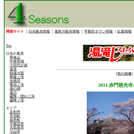
関連サイト
｜
日光観光情報
｜
鬼怒川観光情報
｜
宇都宮タウン情報
｜
紅葉情報
Top
日光の風景
男体山
中禅寺湖
小田代が原
湯滝
戦場ガ原
[前の画像]
華厳ノ滝
光徳沼
竜頭ノ滝
2011.赤門慈
湯の湖
湯川
霧降・隠れ三滝
霧降ノ滝
エリア
足利市
市貝町
岩舟町
宇都宮市
大田原市
小山市