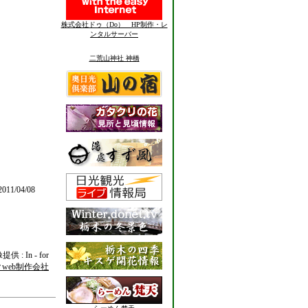
株式会社ドゥ（Do） HP制作・レ
ンタルサーバー
二荒山神社 神橋
011/04/08
供 : In - for
web制作会社