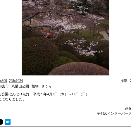
x800
768x1024
撮影 : 2
都宮市
八幡山公園
植物
さくら
山公園ぼんぼり点灯 平成23年4月7日（木）～17日（日）
止になりました。
画像提
宇都宮インターパーク