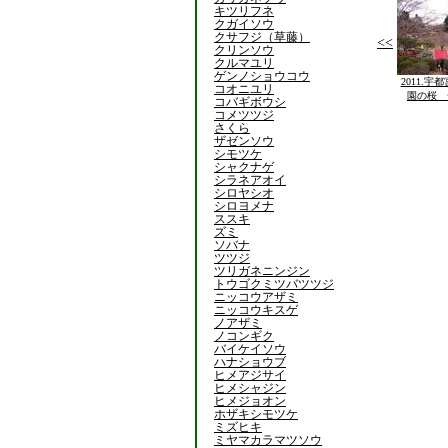
キツリフネ
クガイソウ
クサフジ（草藤）
<<
クリンソウ
クルマユリ
ゲンノショウコウ
2011.宇
コオニユリ
園の桜 
コバギボウシ
コメツツジ
さくら
ザゼンソウ
シモツケ
シャクナゲ
シラネアオイ
シロヤシオ
シロヨメナ
ススキ
ズミ
ソバナ
ツツジ
ツリガネニンジン
トウゴクミツバツツジ
ニッコウアザミ
ニッコウキスゲ
ノアザミ
ノコンギク
バイケイソウ
ハナショウブ
ヒメアジサイ
ヒメシャジン
ヒメジョオン
ホザキシモツケ
ミズヒキ
ミヤマカラマツソウ