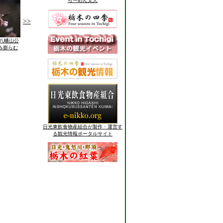
らーめん梵天
>>
宮八幡山公
み膨らむ
日光東飲食物産組合が製作・運営す
る観光情報ポータルサイト