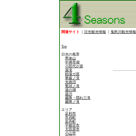
関連サイト
｜
日光観光情報
｜
鬼怒川観光情報
Top
日光の風景
男体山
中禅寺湖
小田代が原
湯滝
戦場ガ原
華厳ノ滝
光徳沼
竜頭ノ滝
湯の湖
湯川
霧降・隠れ三滝
霧降ノ滝
エリア
足利市
市貝町
岩舟町
宇都宮市
大田原市
小山市