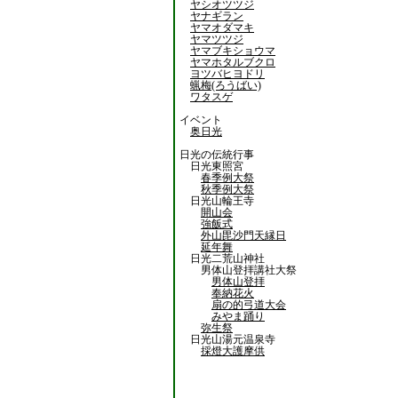
ヤシオツツジ
ヤナギラン
ヤマオダマキ
ヤマツツジ
ヤマブキショウマ
ヤマホタルブクロ
ヨツバヒヨドリ
蝋梅(ろうばい)
ワタスゲ
イベント
奥日光
日光の伝統行事
日光東照宮
春季例大祭
秋季例大祭
日光山輪王寺
開山会
強飯式
外山毘沙門天縁日
延年舞
日光二荒山神社
男体山登拝講社大祭
男体山登拝
奉納花火
扇の的弓道大会
みやま踊り
弥生祭
日光山湯元温泉寺
採燈大護摩供