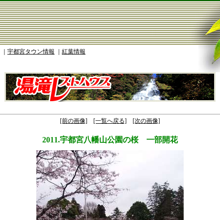
｜
宇都宮タウン情報
｜
紅葉情報
[前の画像]
[一覧へ戻る]
[次の画像]
2011.宇都宮八幡山公園の桜 一部開花