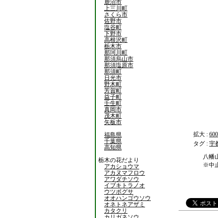
鹿沼市
上三川町
さくら市
佐野市
塩谷町
下野市
高根沢町
栃木市
那珂川町
那須烏山市
那須塩原市
那須町
日光市
野木町
芳賀町
益子町
壬生町
真岡市
茂木町
矢板市
拡大 :
600
福島県
千葉県
タグ :
宇
高知県
八幡
栃木の花だより
※中
アカショウマ
アカヌマフロウ
アワダチソウ
イブキトラノオ
ウツボグサ
オオハンゴウソウ
オネトネアザミ
カタクリ
カリガネソウ