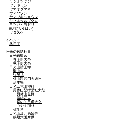
ヤシオツツジ
ヤナギラン
ヤマオダマキ
ヤマツツジ
ヤマブキショウマ
ヤマホタルブクロ
ヨツバヒヨドリ
蝋梅(ろうばい)
ワタスゲ
イベント
奥日光
日光の伝統行事
日光東照宮
春季例大祭
秋季例大祭
日光山輪王寺
開山会
強飯式
外山毘沙門天縁日
延年舞
日光二荒山神社
男体山登拝講社大祭
男体山登拝
奉納花火
扇の的弓道大会
みやま踊り
弥生祭
日光山湯元温泉寺
採燈大護摩供