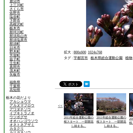
鹿沼市
上三川町
さくら市
佐野市
塩谷町
下野市
高根沢町
栃木市
那珂川町
那須烏山市
那須塩原市
那須町
日光市
野木町
拡大 :
800x600
1024x768
芳賀町
タグ :
宇都宮市
栃木県総合運動公園
植物
益子町
壬生町
真岡市
茂木町
矢板市
福島県
千葉県
高知県
栃木の花だより
アカショウマ
アカヌマフロウ
<<
アワダチソウ
イブキトラノオ
ウツボグサ
2011年総合運動公園の
2011年総合運動公園の
2
オオハンゴウソウ
桜スタート 一部開花
桜スタート 一部開花
桜
オネトネアザミ
し始まる。
し始まる。
カタクリ
カリガネソウ