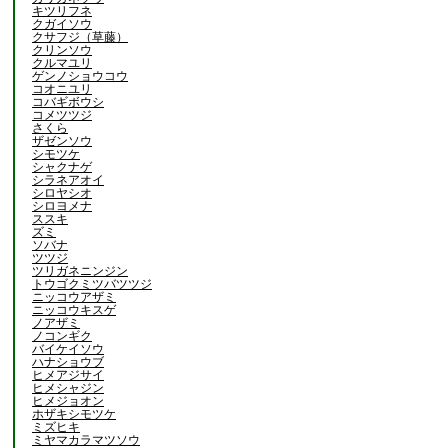
キツリフネ
クガイソウ
クサフジ（草藤）
クリンソウ
クルマユリ
ゲンノショウコウ
コオニユリ
コバギボウシ
コメツツジ
さくら
ザゼンソウ
シモツケ
シャクナゲ
シラネアオイ
シロヤシオ
シロヨメナ
ススキ
ズミ
ソバナ
ツツジ
ツリガネニンジン
トウゴクミツバツツジ
ニッコウアザミ
ニッコウキスゲ
ノアザミ
ノコンギク
バイケイソウ
ハナショウブ
ヒメアジサイ
ヒメシャジン
ヒメジョオン
ホザキシモツケ
ミズヒキ
ミヤマカラマツソウ