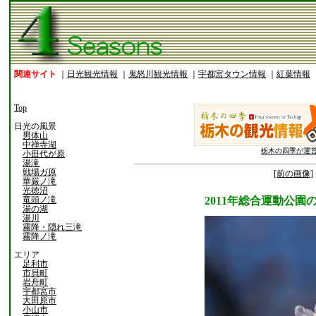
関連サイト
｜
日光観光情報
｜
鬼怒川観光情報
｜
宇都宮タウン情報
｜
紅葉情報
Top
日光の風景
男体山
中禅寺湖
栃木の四季が運
小田代が原
湯滝
戦場ガ原
[前の画像]
華厳ノ滝
光徳沼
竜頭ノ滝
2011年総合運動公
湯の湖
湯川
霧降・隠れ三滝
霧降ノ滝
エリア
足利市
市貝町
岩舟町
宇都宮市
大田原市
小山市