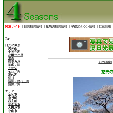
関連サイト
｜
日光観光情報
｜
鬼怒川観光情報
｜
宇都宮タウン情報
｜
紅葉情報
Top
日光の風景
男体山
中禅寺湖
小田代が原
湯滝
戦場ガ原
[前の画像]
華厳ノ滝
光徳沼
竜頭ノ滝
慈光寺
湯の湖
湯川
霧降・隠れ三滝
霧降ノ滝
エリア
足利市
市貝町
岩舟町
宇都宮市
大田原市
小山市