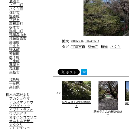
鹿沼市
上三川町
さくら市
佐野市
塩谷町
下野市
高根沢町
栃木市
那珂川町
那須烏山市
那須塩原市
拡大 :
800x534
1024x683
那須町
日光市
タグ :
宇都宮市
慈光寺
植物
さくら
野木町
芳賀町
益子町
壬生町
真岡市
茂木町
矢板市
福島県
千葉県
高知県
<<
栃木の花だより
アカショウマ
アカヌマフロウ
慈光寺さんの桜2010終
慈
アワダチソウ
了
イブキトラノオ
慈光寺さんの桜2010終
ウツボグサ
了
オオハンゴウソウ
オネトネアザミ
カタクリ
カリガネソウ