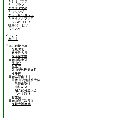
ヤシオツツジ
ヤナギラン
ヤマオダマキ
ヤマツツジ
ヤマブキショウマ
ヤマホタルブクロ
ヨツバヒヨドリ
蝋梅(ろうばい)
ワタスゲ
イベント
奥日光
日光の伝統行事
日光東照宮
春季例大祭
秋季例大祭
日光山輪王寺
開山会
強飯式
外山毘沙門天縁日
延年舞
日光二荒山神社
男体山登拝講社大祭
男体山登拝
奉納花火
扇の的弓道大会
みやま踊り
弥生祭
日光山湯元温泉寺
採燈大護摩供