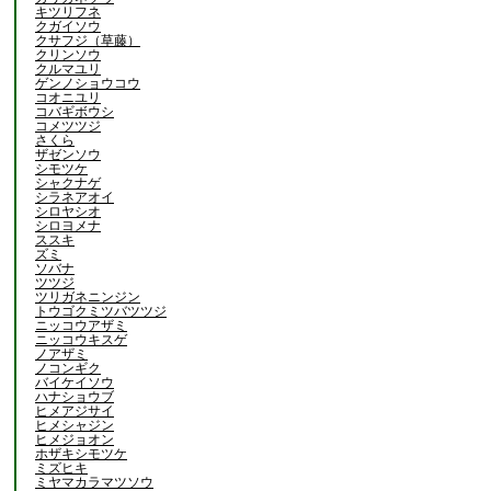
キツリフネ
クガイソウ
クサフジ（草藤）
クリンソウ
クルマユリ
ゲンノショウコウ
コオニユリ
コバギボウシ
コメツツジ
さくら
ザゼンソウ
シモツケ
シャクナゲ
シラネアオイ
シロヤシオ
シロヨメナ
ススキ
ズミ
ソバナ
ツツジ
ツリガネニンジン
トウゴクミツバツツジ
ニッコウアザミ
ニッコウキスゲ
ノアザミ
ノコンギク
バイケイソウ
ハナショウブ
ヒメアジサイ
ヒメシャジン
ヒメジョオン
ホザキシモツケ
ミズヒキ
ミヤマカラマツソウ