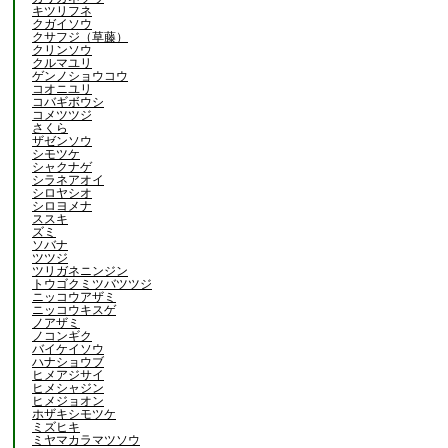
キツリフネ
クガイソウ
クサフジ（草藤）
クリンソウ
クルマユリ
ゲンノショウコウ
コオニユリ
コバギボウシ
コメツツジ
さくら
ザゼンソウ
シモツケ
シャクナゲ
シラネアオイ
シロヤシオ
シロヨメナ
ススキ
ズミ
ソバナ
ツツジ
ツリガネニンジン
トウゴクミツバツツジ
ニッコウアザミ
ニッコウキスゲ
ノアザミ
ノコンギク
バイケイソウ
ハナショウブ
ヒメアジサイ
ヒメシャジン
ヒメジョオン
ホザキシモツケ
ミズヒキ
ミヤマカラマツソウ