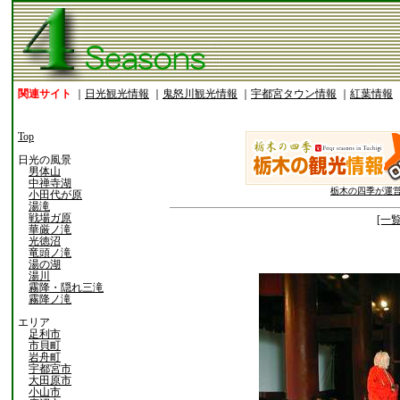
関連サイト
｜
日光観光情報
｜
鬼怒川観光情報
｜
宇都宮タウン情報
｜
紅葉情報
Top
日光の風景
男体山
中禅寺湖
栃木の四季が運
小田代が原
湯滝
戦場ガ原
[一
華厳ノ滝
光徳沼
竜頭ノ滝
湯の湖
湯川
霧降・隠れ三滝
霧降ノ滝
エリア
足利市
市貝町
岩舟町
宇都宮市
大田原市
小山市