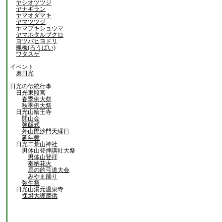
ヤシオツツジ
ヤナギラン
ヤマオダマキ
ヤマツツジ
ヤマブキショウマ
ヤマホタルブクロ
ヨツバヒヨドリ
蝋梅(ろうばい)
ワタスゲ
イベント
奥日光
日光の伝統行事
日光東照宮
春季例大祭
秋季例大祭
日光山輪王寺
開山会
強飯式
外山毘沙門天縁日
延年舞
日光二荒山神社
男体山登拝講社大祭
男体山登拝
奉納花火
扇の的弓道大会
みやま踊り
弥生祭
日光山湯元温泉寺
採燈大護摩供