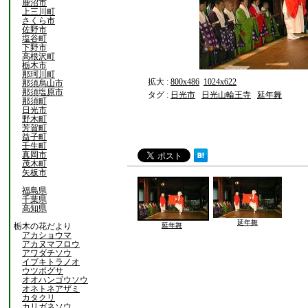
鹿沼市
上三川町
さくら市
佐野市
塩谷町
下野市
高根沢町
栃木市
那珂川町
拡大 :
800x486
1024x622
那須烏山市
那須塩原市
タグ :
日光市
日光山輪王寺
延年舞
那須町
日光市
野木町
芳賀町
益子町
壬生町
真岡市
茂木町
矢板市
福島県
千葉県
高知県
延年舞
栃木の花だより
延年舞
アカショウマ
アカヌマフロウ
アワダチソウ
イブキトラノオ
ウツボグサ
オオハンゴウソウ
オネトネアザミ
カタクリ
カリガネソウ