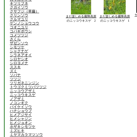
キツリフネ
クガイソウ
クサフジ（草藤）
クリンソウ
まだ楽しめる霧降高原
まだ楽しめる霧降高原
クルマユリ
のニッコウキスゲ 2
のニッコウキスゲ 1
ゲンノショウコウ
コオニユリ
コバギボウシ
コメツツジ
さくら
ザゼンソウ
シモツケ
シャクナゲ
シラネアオイ
シロヤシオ
シロヨメナ
ススキ
ズミ
ソバナ
ツツジ
ツリガネニンジン
トウゴクミツバツツジ
ニッコウアザミ
ニッコウキスゲ
ノアザミ
ノコンギク
バイケイソウ
ハナショウブ
ヒメアジサイ
ヒメシャジン
ヒメジョオン
ホザキシモツケ
ミズヒキ
ミヤマカラマツソウ