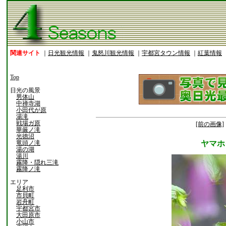
関連サイト
｜
日光観光情報
｜
鬼怒川観光情報
｜
宇都宮タウン情報
｜
紅葉情報
Top
日光の風景
男体山
中禅寺湖
小田代が原
湯滝
戦場ガ原
[前の画像]
華厳ノ滝
光徳沼
竜頭ノ滝
ヤマホ
湯の湖
湯川
霧降・隠れ三滝
霧降ノ滝
エリア
足利市
市貝町
岩舟町
宇都宮市
大田原市
小山市