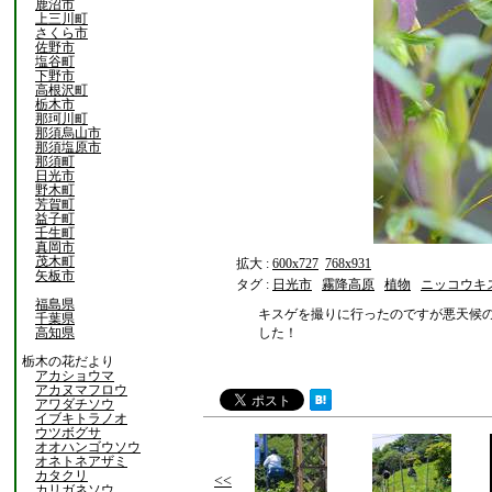
鹿沼市
上三川町
さくら市
佐野市
塩谷町
下野市
高根沢町
栃木市
那珂川町
那須烏山市
那須塩原市
那須町
日光市
野木町
芳賀町
益子町
壬生町
真岡市
茂木町
拡大 :
600x727
768x931
矢板市
タグ :
日光市
霧降高原
植物
ニッコウキ
福島県
キスゲを撮りに行ったのですが悪天候
千葉県
高知県
した！
栃木の花だより
アカショウマ
アカヌマフロウ
アワダチソウ
イブキトラノオ
ウツボグサ
オオハンゴウソウ
オネトネアザミ
カタクリ
<<
カリガネソウ