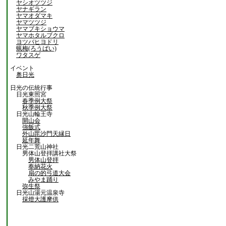
ヤシオツツジ
ヤナギラン
ヤマオダマキ
ヤマツツジ
ヤマブキショウマ
ヤマホタルブクロ
ヨツバヒヨドリ
蝋梅(ろうばい)
ワタスゲ
イベント
奥日光
日光の伝統行事
日光東照宮
春季例大祭
秋季例大祭
日光山輪王寺
開山会
強飯式
外山毘沙門天縁日
延年舞
日光二荒山神社
男体山登拝講社大祭
男体山登拝
奉納花火
扇の的弓道大会
みやま踊り
弥生祭
日光山湯元温泉寺
採燈大護摩供