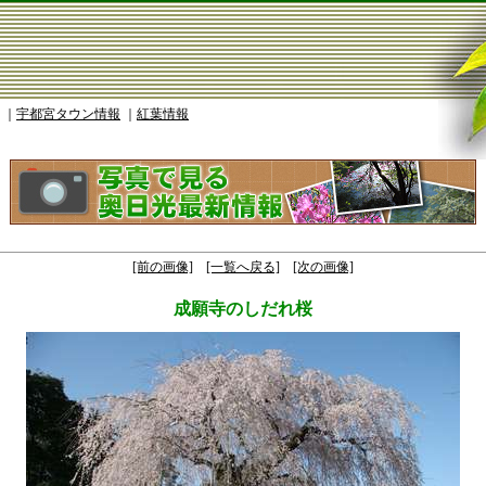
｜
宇都宮タウン情報
｜
紅葉情報
[前の画像]
[一覧へ戻る]
[次の画像]
成願寺のしだれ桜