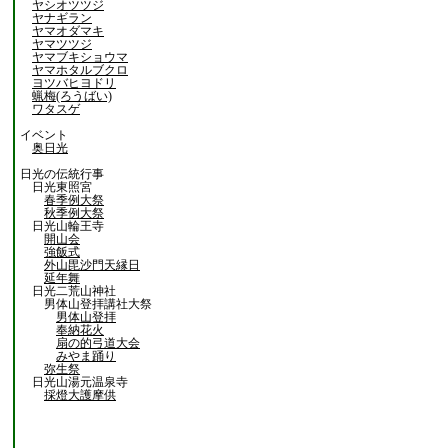
ヤシオツツジ
ヤナギラン
ヤマオダマキ
ヤマツツジ
ヤマブキショウマ
ヤマホタルブクロ
ヨツバヒヨドリ
蝋梅(ろうばい)
ワタスゲ
イベント
奥日光
日光の伝統行事
日光東照宮
春季例大祭
秋季例大祭
日光山輪王寺
開山会
強飯式
外山毘沙門天縁日
延年舞
日光二荒山神社
男体山登拝講社大祭
男体山登拝
奉納花火
扇の的弓道大会
みやま踊り
弥生祭
日光山湯元温泉寺
採燈大護摩供