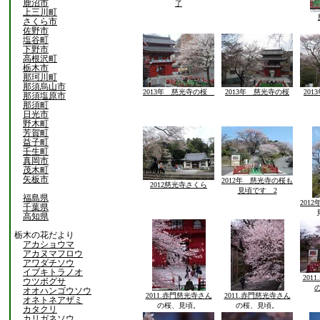
鹿沼市
了
上三川町
さくら市
佐野市
塩谷町
下野市
高根沢町
栃木市
那珂川町
那須烏山市
2013年 慈光寺の桜
2013年 慈光寺の桜
20
那須塩原市
那須町
日光市
野木町
芳賀町
益子町
壬生町
真岡市
茂木町
矢板市
2012年 慈光寺の桜も
2012慈光寺さくら
見頃です 2
福島県
201
千葉県
高知県
栃木の花だより
アカショウマ
アカヌマフロウ
アワダチソウ
イブキトラノオ
201
ウツボグサ
オオハンゴウソウ
2011.赤門慈光寺さん
2011.赤門慈光寺さん
オネトネアザミ
の桜、見頃。
の桜、見頃。
カタクリ
カリガネソウ