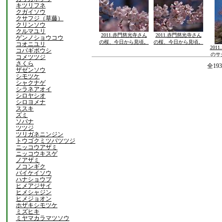
キツリフネ
クガイソウ
クサフジ（草藤）
クリンソウ
クルマユリ
2011.赤門慈光寺さん
2011.赤門慈光寺さん
ゲンノショウコウ
の桜、今日から見頃。
の桜、今日から見頃。
コオニユリ
201
コバギボウシ
のサ
コメツツジ
さくら
全19
ザゼンソウ
シモツケ
シャクナゲ
シラネアオイ
シロヤシオ
シロヨメナ
ススキ
ズミ
ソバナ
ツツジ
ツリガネニンジン
トウゴクミツバツツジ
ニッコウアザミ
ニッコウキスゲ
ノアザミ
ノコンギク
バイケイソウ
ハナショウブ
ヒメアジサイ
ヒメシャジン
ヒメジョオン
ホザキシモツケ
ミズヒキ
ミヤマカラマツソウ