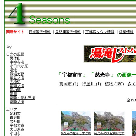
関連サイト
｜
日光観光情報
｜
鬼怒川観光情報
｜
宇都宮タウン情報
｜
紅葉情報
Top
日光の風景
男体山
中禅寺湖
小田代が原
湯滝
戦場ガ原
「
宇都宮市
」 「
慈光寺
」 の画像
華厳ノ滝
光徳沼
真岡市 (1)
行屋川 (1)
植物 (180)
さくら
竜頭ノ滝
湯の湖
湯川
霧降・隠れ三滝
全19
霧降ノ滝
エリア
足利市
市貝町
岩舟町
宇都宮市
大田原市
小山市
慈光寺の桜もうすぐ終
慈光寺の桜も満開です