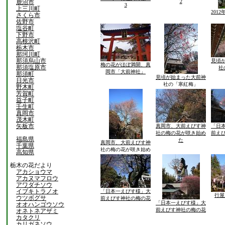
鹿沼市
2
3
上三川町
201
さくら市
佐野市
塩谷町
下野市
高根沢町
栃木市
那珂川町
那須烏山市
見頃
梅の花がほぼ満開、真
那須塩原市
社
岡市「大前神社」
那須町
見頃が始まった大前神
日光市
社の「寒紅梅」
野木町
芳賀町
益子町
壬生町
真岡市
茂木町
矢板市
真岡市、大前えびす神
「日
社の梅の花が咲き始め
前え
福島県
た
真岡市、大前えびす神
千葉県
社の梅の花が咲き始め
高知県
た
栃木の花だより
アカショウマ
アカヌマフロウ
アワダチソウ
イブキトラノオ
「日本一えびす様」大
行屋川
ウツボグサ
前えびす神社の梅の花
「日本一えびす様」大
オオハンゴウソウ
前えびす神社の梅の花
オネトネアザミ
カタクリ
カリガネソウ