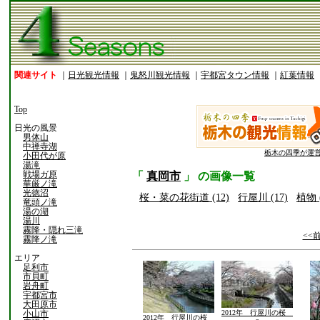
関連サイト
｜
日光観光情報
｜
鬼怒川観光情報
｜
宇都宮タウン情報
｜
紅葉情報
Top
日光の風景
男体山
中禅寺湖
栃木の四季が運
小田代が原
湯滝
戦場ガ原
「
真岡市
」 の画像一覧
華厳ノ滝
光徳沼
桜・菜の花街道 (12)
行屋川 (17)
植物 (
竜頭ノ滝
湯の湖
湯川
霧降・隠れ三滝
<<
霧降ノ滝
エリア
足利市
市貝町
岩舟町
宇都宮市
大田原市
小山市
2012年 行屋川の桜
2012年 行屋川の桜