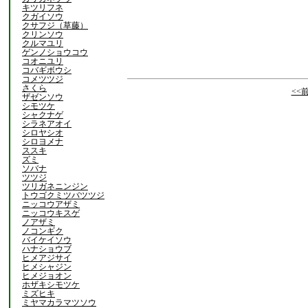
キツリフネ
クガイソウ
クサフジ（草藤）
クリンソウ
クルマユリ
ゲンノショウコウ
コオニユリ
コバギボウシ
コメツツジ
さくら
<<
ザゼンソウ
シモツケ
シャクナゲ
シラネアオイ
シロヤシオ
シロヨメナ
ススキ
ズミ
ソバナ
ツツジ
ツリガネニンジン
トウゴクミツバツツジ
ニッコウアザミ
ニッコウキスゲ
ノアザミ
ノコンギク
バイケイソウ
ハナショウブ
ヒメアジサイ
ヒメシャジン
ヒメジョオン
ホザキシモツケ
ミズヒキ
ミヤマカラマツソウ