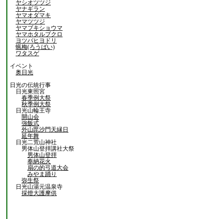
ヤシオツツジ
ヤナギラン
ヤマオダマキ
ヤマツツジ
ヤマブキショウマ
ヤマホタルブクロ
ヨツバヒヨドリ
蝋梅(ろうばい)
ワタスゲ
イベント
奥日光
日光の伝統行事
日光東照宮
春季例大祭
秋季例大祭
日光山輪王寺
開山会
強飯式
外山毘沙門天縁日
延年舞
日光二荒山神社
男体山登拝講社大祭
男体山登拝
奉納花火
扇の的弓道大会
みやま踊り
弥生祭
日光山湯元温泉寺
採燈大護摩供