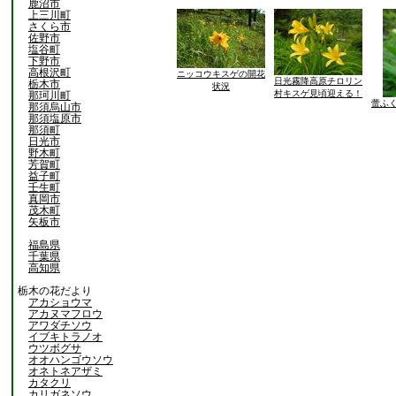
鹿沼市
上三川町
さくら市
佐野市
塩谷町
下野市
高根沢町
ニッコウキスゲの開花
日光霧降高原チロリン
栃木市
状況
村キスゲ見頃迎える！
那珂川町
蕾ふ
那須烏山市
那須塩原市
那須町
日光市
野木町
芳賀町
益子町
壬生町
真岡市
茂木町
矢板市
福島県
千葉県
高知県
栃木の花だより
アカショウマ
アカヌマフロウ
アワダチソウ
イブキトラノオ
ウツボグサ
オオハンゴウソウ
オネトネアザミ
カタクリ
カリガネソウ