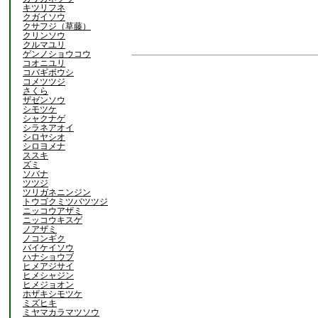
キツリフネ
クガイソウ
クサフジ（草藤）
クリンソウ
クルマユリ
ゲンノショウコウ
コオニユリ
コバギボウシ
コメツツジ
さくら
ザゼンソウ
シモツケ
シャクナゲ
シラネアオイ
シロヤシオ
シロヨメナ
ススキ
ズミ
ソバナ
ツツジ
ツリガネニンジン
トウゴクミツバツツジ
ニッコウアザミ
ニッコウキスゲ
ノアザミ
ノコンギク
バイケイソウ
ハナショウブ
ヒメアジサイ
ヒメシャジン
ヒメジョオン
ホザキシモツケ
ミズヒキ
ミヤマカラマツソウ