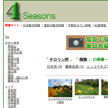
関連サイト
｜
日光観光情報
｜
鬼怒川観光情報
｜
宇都宮タウン情報
｜
紅葉情報
Top
日光の風景
男体山
中禅寺湖
小田代が原
湯滝
戦場ガ原
「
チロリン村
」 「
植物
」 の画像
華厳ノ滝
光徳沼
日光市 (9)
霧降高原 (5)
ニッコウキスゲ 
竜頭ノ滝
湯の湖
湯川
霧降・隠れ三滝
霧降ノ滝
エリア
足利市
市貝町
岩舟町
ニッコウキスゲ
霧
ニッコウキスゲそろそ
宇都宮市
ろ開花
大田原市
小山市