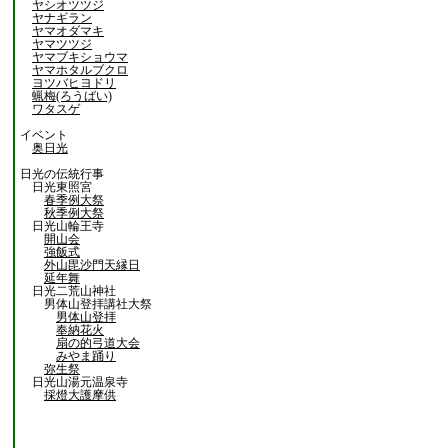
ヤシオツツジ
ヤナギラン
ヤマオダマキ
ヤマツツジ
ヤマブキショウマ
ヤマホタルブクロ
ヨツバヒヨドリ
蝋梅(ろうばい)
ワタスゲ
イベント
奥日光
日光の伝統行事
日光東照宮
春季例大祭
秋季例大祭
日光山輪王寺
開山会
強飯式
外山毘沙門天縁日
延年舞
日光二荒山神社
男体山登拝講社大祭
男体山登拝
奉納花火
扇の的弓道大会
みやま踊り
弥生祭
日光山湯元温泉寺
採燈大護摩供