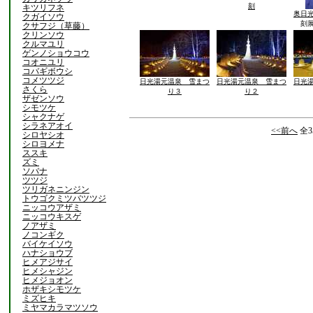
刻
キツリフネ
奥日
クガイソウ
刻
クサフジ（草藤）
クリンソウ
クルマユリ
ゲンノショウコウ
コオニユリ
コバギボウシ
コメツツジ
日光湯元温泉 雪まつ
日光湯元温泉 雪まつ
日光
さくら
り３
り２
ザゼンソウ
シモツケ
シャクナゲ
シラネアオイ
<<前へ
全3
シロヤシオ
シロヨメナ
ススキ
ズミ
ソバナ
ツツジ
ツリガネニンジン
トウゴクミツバツツジ
ニッコウアザミ
ニッコウキスゲ
ノアザミ
ノコンギク
バイケイソウ
ハナショウブ
ヒメアジサイ
ヒメシャジン
ヒメジョオン
ホザキシモツケ
ミズヒキ
ミヤマカラマツソウ