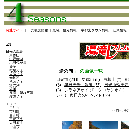
関連サイト
｜
日光観光情報
｜
鬼怒川観光情報
｜
宇都宮タウン情報
｜
紅葉情報
Top
日光の風景
男体山
中禅寺湖
小田代が原
湯滝
戦場ガ原
「
湯の湖
」 の画像一覧
華厳ノ滝
光徳沼
日光市 (283)
男体山 (8)
白根山 (7)
戦
竜頭ノ滝
(6)
奥日光湯元温泉 (77)
日光山輪王寺 (
湯の湖
湯川
(6)
シラネアオイ (1)
シロヤシオ (1)
霧降・隠れ三滝
ジ (1)
奥日光のイベント (83)
霧降ノ滝
エリア
足利市
<<前へ
全3
市貝町
岩舟町
宇都宮市
大田原市
小山市