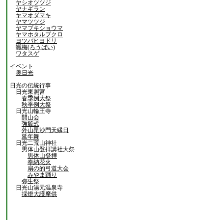
ヤシオツツジ
ヤナギラン
ヤマオダマキ
ヤマツツジ
ヤマブキショウマ
ヤマホタルブクロ
ヨツバヒヨドリ
蝋梅(ろうばい)
ワタスゲ
イベント
奥日光
日光の伝統行事
日光東照宮
春季例大祭
秋季例大祭
日光山輪王寺
開山会
強飯式
外山毘沙門天縁日
延年舞
日光二荒山神社
男体山登拝講社大祭
男体山登拝
奉納花火
扇の的弓道大会
みやま踊り
弥生祭
日光山湯元温泉寺
採燈大護摩供