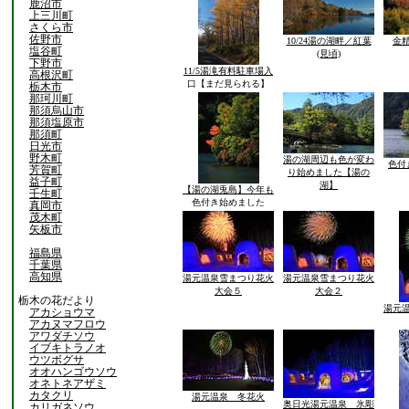
鹿沼市
上三川町
さくら市
佐野市
10/24湯の湖畔／紅葉
金
塩谷町
(見頃)
下野市
11/5湯滝有料駐車場入
高根沢町
口【まだ見られる】
栃木市
那珂川町
那須烏山市
那須塩原市
那須町
日光市
野木町
湯の湖周辺も色が変わ
色付
芳賀町
り始めました【湯の
益子町
湖】
【湯の湖兎島】今年も
壬生町
色付き始めました
真岡市
茂木町
矢板市
福島県
千葉県
高知県
湯元温泉雪まつり花火
湯元温泉雪まつり花火
大会５
大会２
栃木の花だより
湯元
アカショウマ
アカヌマフロウ
アワダチソウ
イブキトラノオ
ウツボグサ
オオハンゴウソウ
オネトネアザミ
カタクリ
湯元温泉 冬花火
奥日光湯元温泉 氷彫
カリガネソウ