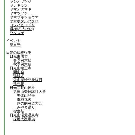
ヤシオツツジ
ヤナギラン
ヤマオダマキ
ヤマツツジ
ヤマブキショウマ
ヤマホタルブクロ
ヨツバヒヨドリ
蝋梅(ろうばい)
ワタスゲ
イベント
奥日光
日光の伝統行事
日光東照宮
春季例大祭
秋季例大祭
日光山輪王寺
開山会
強飯式
外山毘沙門天縁日
延年舞
日光二荒山神社
男体山登拝講社大祭
男体山登拝
奉納花火
扇の的弓道大会
みやま踊り
弥生祭
日光山湯元温泉寺
採燈大護摩供