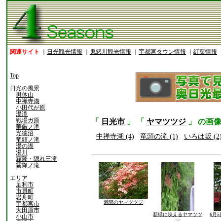
関連サイト
｜
日光観光情報
｜
鬼怒川観光情報
｜
宇都宮タウン情報
｜
紅葉情報
Top
日光の風景
男体山
中禅寺湖
小田代が原
湯滝
戦場ガ原
「
日光市
」 「
ヤマツツジ
」 の画
華厳ノ滝
光徳沼
中禅寺湖 (4)
竜頭の滝 (1)
いろは坂 (2
竜頭ノ滝
湯の湖
湯川
霧降・隠れ三滝
霧降ノ滝
エリア
足利市
市貝町
岩舟町
満開のヤマツツジ
宇都宮市
大田原市
新緑に映えるヤマツツ
6月
小山市