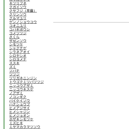
キツリフネ
クガイソウ
クサフジ（草藤）
クリンソウ
クルマユリ
ゲンノショウコウ
コオニユリ
コバギボウシ
コメツツジ
さくら
ザゼンソウ
シモツケ
シャクナゲ
シラネアオイ
シロヤシオ
シロヨメナ
ススキ
ズミ
ソバナ
ツツジ
ツリガネニンジン
トウゴクミツバツツジ
ニッコウアザミ
ニッコウキスゲ
ノアザミ
ノコンギク
バイケイソウ
ハナショウブ
ヒメアジサイ
ヒメシャジン
ヒメジョオン
ホザキシモツケ
ミズヒキ
ミヤマカラマツソウ