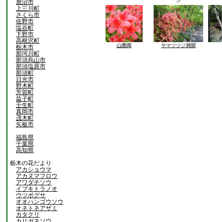
ジ
鹿沼市
上三川町
さくら市
佐野市
塩谷町
下野市
高根沢町
山躑躅
ヤマツツジ満開
栃木市
那珂川町
那須烏山市
那須塩原市
那須町
日光市
野木町
芳賀町
益子町
壬生町
真岡市
茂木町
矢板市
福島県
千葉県
高知県
栃木の花だより
アカショウマ
アカヌマフロウ
アワダチソウ
イブキトラノオ
ウツボグサ
オオハンゴウソウ
オネトネアザミ
カタクリ
カリガネソウ