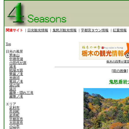
関連サイト
｜
日光観光情報
｜
鬼怒川観光情報
｜
宇都宮タウン情報
｜
紅葉情報
Top
日光の風景
男体山
中禅寺湖
栃木の四季が運
小田代が原
湯滝
戦場ガ原
[前の画像]
華厳ノ滝
光徳沼
竜頭ノ滝
鬼怒盾岩
湯の湖
湯川
霧降・隠れ三滝
霧降ノ滝
エリア
足利市
市貝町
岩舟町
宇都宮市
大田原市
小山市