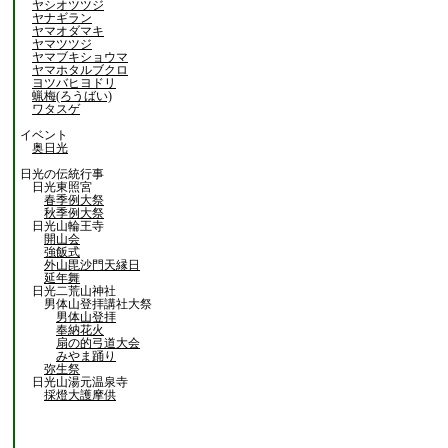
ヤシオツツジ
ヤナギラン
ヤマオダマキ
ヤマツツジ
ヤマブキショウマ
ヤマホタルブクロ
ヨツバヒヨドリ
蝋梅(ろうばい)
ワタスゲ
イベント
奥日光
日光の伝統行事
日光東照宮
春季例大祭
秋季例大祭
日光山輪王寺
開山会
強飯式
外山毘沙門天縁日
延年舞
日光二荒山神社
男体山登拝講社大祭
男体山登拝
奉納花火
扇の的弓道大会
みやま踊り
弥生祭
日光山湯元温泉寺
採燈大護摩供