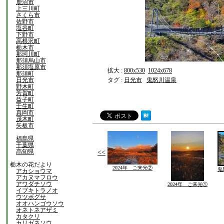
鹿沼市
上三川町
さくら市
佐野市
塩谷町
下野市
高根沢町
栃木市
那珂川町
那須烏山市
那須塩原市
拡大 :
800x530
1024x678
那須町
日光市
タグ :
日光市
鬼怒川温泉
野木町
芳賀町
益子町
壬生町
真岡市
茂木町
矢板市
福島県
千葉県
高知県
<<
栃木の花だより
2024年 ご来光②
鬼
アカショウマ
アカヌマフロウ
アワダチソウ
2024年 ご来光①
イブキトラノオ
ウツボグサ
オオハンゴウソウ
オネトネアザミ
カタクリ
カリガネソウ