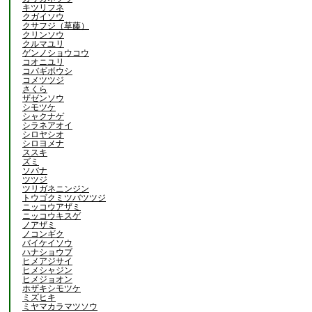
キツリフネ
クガイソウ
クサフジ（草藤）
クリンソウ
クルマユリ
ゲンノショウコウ
コオニユリ
コバギボウシ
コメツツジ
さくら
ザゼンソウ
シモツケ
シャクナゲ
シラネアオイ
シロヤシオ
シロヨメナ
ススキ
ズミ
ソバナ
ツツジ
ツリガネニンジン
トウゴクミツバツツジ
ニッコウアザミ
ニッコウキスゲ
ノアザミ
ノコンギク
バイケイソウ
ハナショウブ
ヒメアジサイ
ヒメシャジン
ヒメジョオン
ホザキシモツケ
ミズヒキ
ミヤマカラマツソウ