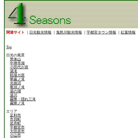
関連サイト
｜
日光観光情報
｜
鬼怒川観光情報
｜
宇都宮タウン情報
｜
紅葉情報
Top
日光の風景
男体山
中禅寺湖
小田代が原
湯滝
戦場ガ原
華厳ノ滝
光徳沼
竜頭ノ滝
湯の湖
湯川
霧降・隠れ三滝
霧降ノ滝
エリア
足利市
市貝町
岩舟町
宇都宮市
大田原市
小山市