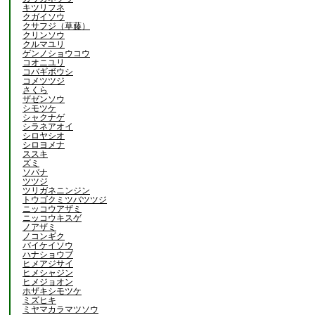
キツリフネ
クガイソウ
クサフジ（草藤）
クリンソウ
クルマユリ
ゲンノショウコウ
コオニユリ
コバギボウシ
コメツツジ
さくら
ザゼンソウ
シモツケ
シャクナゲ
シラネアオイ
シロヤシオ
シロヨメナ
ススキ
ズミ
ソバナ
ツツジ
ツリガネニンジン
トウゴクミツバツツジ
ニッコウアザミ
ニッコウキスゲ
ノアザミ
ノコンギク
バイケイソウ
ハナショウブ
ヒメアジサイ
ヒメシャジン
ヒメジョオン
ホザキシモツケ
ミズヒキ
ミヤマカラマツソウ