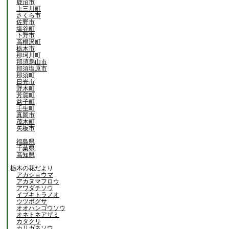
鹿沼市
上三川町
さくら市
佐野市
塩谷町
下野市
高根沢町
栃木市
那珂川町
那須烏山市
那須塩原市
那須町
日光市
野木町
芳賀町
益子町
壬生町
真岡市
茂木町
矢板市
福島県
千葉県
高知県
栃木の花だより
アカショウマ
アカヌマフロウ
アワダチソウ
イブキトラノオ
ウツボグサ
オオハンゴウソウ
オネトネアザミ
カタクリ
カリガネソウ