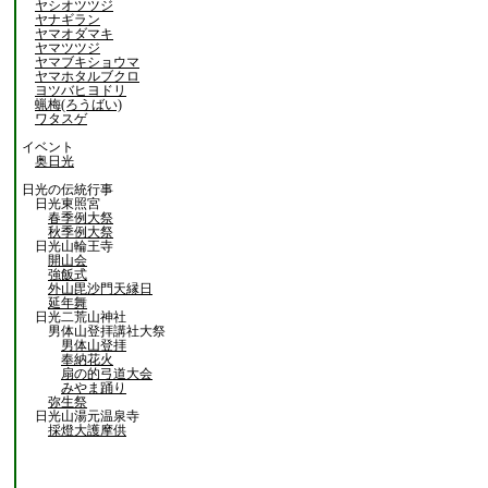
ヤシオツツジ
ヤナギラン
ヤマオダマキ
ヤマツツジ
ヤマブキショウマ
ヤマホタルブクロ
ヨツバヒヨドリ
蝋梅(ろうばい)
ワタスゲ
イベント
奥日光
日光の伝統行事
日光東照宮
春季例大祭
秋季例大祭
日光山輪王寺
開山会
強飯式
外山毘沙門天縁日
延年舞
日光二荒山神社
男体山登拝講社大祭
男体山登拝
奉納花火
扇の的弓道大会
みやま踊り
弥生祭
日光山湯元温泉寺
採燈大護摩供