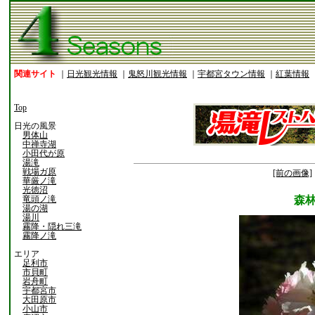
関連サイト
｜
日光観光情報
｜
鬼怒川観光情報
｜
宇都宮タウン情報
｜
紅葉情報
Top
日光の風景
男体山
中禅寺湖
小田代が原
湯滝
戦場ガ原
[前の画像]
華厳ノ滝
光徳沼
竜頭ノ滝
森
湯の湖
湯川
霧降・隠れ三滝
霧降ノ滝
エリア
足利市
市貝町
岩舟町
宇都宮市
大田原市
小山市