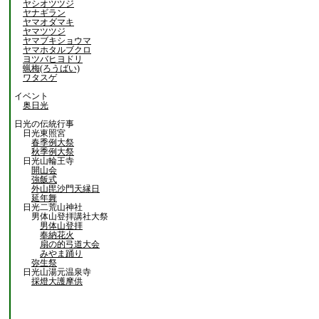
ヤシオツツジ
ヤナギラン
ヤマオダマキ
ヤマツツジ
ヤマブキショウマ
ヤマホタルブクロ
ヨツバヒヨドリ
蝋梅(ろうばい)
ワタスゲ
イベント
奥日光
日光の伝統行事
日光東照宮
春季例大祭
秋季例大祭
日光山輪王寺
開山会
強飯式
外山毘沙門天縁日
延年舞
日光二荒山神社
男体山登拝講社大祭
男体山登拝
奉納花火
扇の的弓道大会
みやま踊り
弥生祭
日光山湯元温泉寺
採燈大護摩供