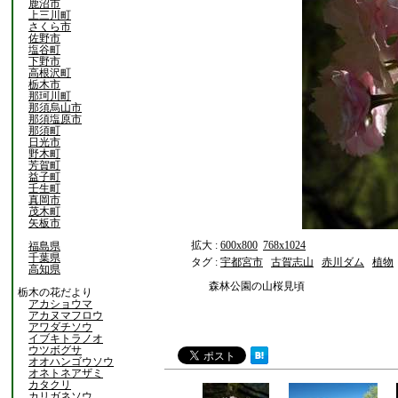
鹿沼市
上三川町
さくら市
佐野市
塩谷町
下野市
高根沢町
栃木市
那珂川町
那須烏山市
那須塩原市
那須町
日光市
野木町
芳賀町
益子町
壬生町
真岡市
茂木町
矢板市
拡大 :
600x800
768x1024
福島県
千葉県
タグ :
宇都宮市
古賀志山
赤川ダム
植物
高知県
森林公園の山桜見頃
栃木の花だより
アカショウマ
アカヌマフロウ
アワダチソウ
イブキトラノオ
ウツボグサ
オオハンゴウソウ
オネトネアザミ
カタクリ
カリガネソウ