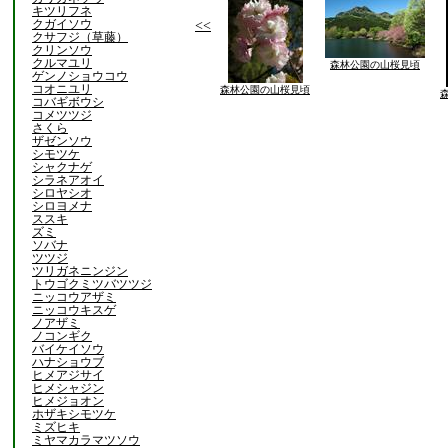
キツリフネ
クガイソウ
<<
クサフジ（草藤）
クリンソウ
クルマユリ
森林公園の山桜見頃
ゲンノショウコウ
コオニユリ
森林公園の山桜見頃
コバギボウシ
コメツツジ
さくら
ザゼンソウ
シモツケ
シャクナゲ
シラネアオイ
シロヤシオ
シロヨメナ
ススキ
ズミ
ソバナ
ツツジ
ツリガネニンジン
トウゴクミツバツツジ
ニッコウアザミ
ニッコウキスゲ
ノアザミ
ノコンギク
バイケイソウ
ハナショウブ
ヒメアジサイ
ヒメシャジン
ヒメジョオン
ホザキシモツケ
ミズヒキ
ミヤマカラマツソウ