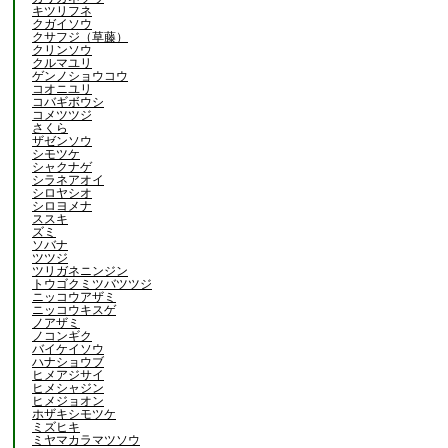
キツリフネ
クガイソウ
クサフジ（草藤）
クリンソウ
クルマユリ
ゲンノショウコウ
コオニユリ
コバギボウシ
コメツツジ
さくら
ザゼンソウ
シモツケ
シャクナゲ
シラネアオイ
シロヤシオ
シロヨメナ
ススキ
ズミ
ソバナ
ツツジ
ツリガネニンジン
トウゴクミツバツツジ
ニッコウアザミ
ニッコウキスゲ
ノアザミ
ノコンギク
バイケイソウ
ハナショウブ
ヒメアジサイ
ヒメシャジン
ヒメジョオン
ホザキシモツケ
ミズヒキ
ミヤマカラマツソウ