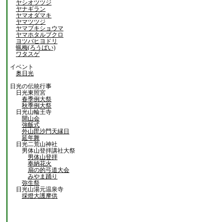
ヤシオツツジ
ヤナギラン
ヤマオダマキ
ヤマツツジ
ヤマブキショウマ
ヤマホタルブクロ
ヨツバヒヨドリ
蝋梅(ろうばい)
ワタスゲ
イベント
奥日光
日光の伝統行事
日光東照宮
春季例大祭
秋季例大祭
日光山輪王寺
開山会
強飯式
外山毘沙門天縁日
延年舞
日光二荒山神社
男体山登拝講社大祭
男体山登拝
奉納花火
扇の的弓道大会
みやま踊り
弥生祭
日光山湯元温泉寺
採燈大護摩供