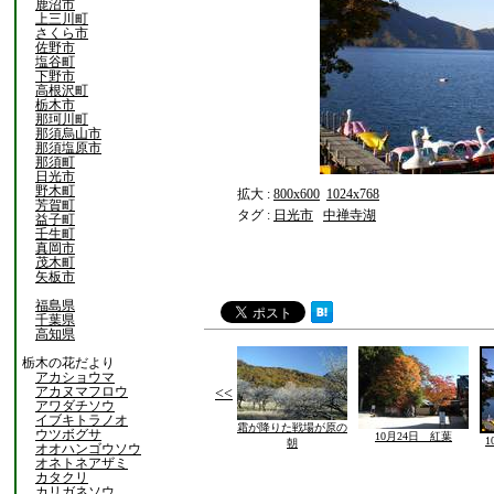
鹿沼市
上三川町
さくら市
佐野市
塩谷町
下野市
高根沢町
栃木市
那珂川町
那須烏山市
那須塩原市
那須町
日光市
野木町
拡大 :
800x600
1024x768
芳賀町
タグ :
日光市
中禅寺湖
益子町
壬生町
真岡市
茂木町
矢板市
福島県
千葉県
高知県
栃木の花だより
アカショウマ
アカヌマフロウ
<<
アワダチソウ
イブキトラノオ
霜が降りた戦場が原の
ウツボグサ
10月24日 紅葉
朝
オオハンゴウソウ
オネトネアザミ
カタクリ
カリガネソウ